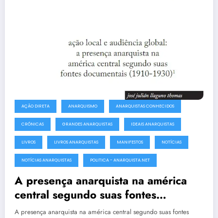
AÇÃO DIRETA
ANARQUISMO
ANARQUISTAS CONHECIDOS
CRÔNICAS
GRANDES ANARQUISTAS
IDEAIS ANARQUISTAS
LIVROS
LIVROS ANARQUISTAS
MANIFESTOS
NOTÍCIAS
NOTÍCIAS ANARQUISTAS
POLITICA - ANARQUISTA.NET
A presença anarquista na américa
central segundo suas fontes
documentais (1910-1930)
A presença anarquista na américa central segundo suas fontes