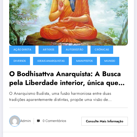
AÇÃO DIRETA
ARTIGOS
AUTOGESTÃO
CRÔNICAS
DIVERSOS
IDEAIS ANARQUISTAS
MANIFESTOS
MUNDO
O Bodhisattva Anarquista: A Busca
pela Liberdade interior, única que
de fato liberta
O Anarquismo Budista, uma fusão harmoniosa entre duas
tradições aparentemente distintas, propõe uma visão de…
Admin
0 Comentários
Consulte Mais Informação