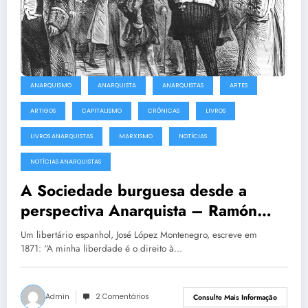
ANARQUISMO
ANARQUISTA
ANARQUISTAS
ARTES
ARTIGOS
CAPITALISMO
CRÔNICAS
LIVROS
LIVROS ANARQUISTAS
MARXISMO
NOTÍCIAS
NOTÍCIAS ANARQUISTAS
A Sociedade burguesa desde a
perspectiva Anarquista – Ramón
Eduardo Azócar Añez
Um libertário espanhol, José López Montenegro, escreve em
1871: “A minha liberdade é o direito à…
Admin
2 Comentários
Consulte Mais Informação