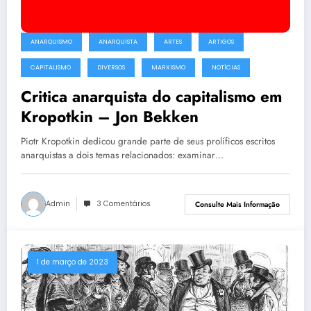
ANARQUISMO
ANARQUISTA
ARTES
ARTIGOS
CAPITALISMO
DIVERSOS
MARXISMO
NOTÍCIAS
Critica anarquista do capitalismo em
Kropotkin – Jon Bekken
Piotr Kropotkin dedicou grande parte de seus prolíficos escritos
anarquistas a dois temas relacionados: examinar…
Admin
3 Comentários
Consulte Mais Informação
1 de março de 2023