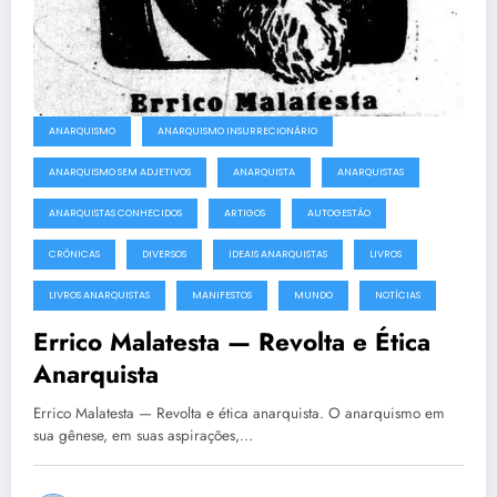
ANARQUISMO
ANARQUISMO INSURRECIONÁRIO
ANARQUISMO SEM ADJETIVOS
ANARQUISTA
ANARQUISTAS
ANARQUISTAS CONHECIDOS
ARTIGOS
AUTOGESTÃO
CRÔNICAS
DIVERSOS
IDEAIS ANARQUISTAS
LIVROS
LIVROS ANARQUISTAS
MANIFESTOS
MUNDO
NOTÍCIAS
Errico Malatesta — Revolta e Ética
Anarquista
Errico Malatesta — Revolta e ética anarquista. O anarquismo em
sua gênese, em suas aspirações,…