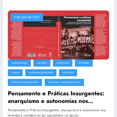
6 de julho de 2022
ANARQUISMO
ARTIGOS
CRÔNICAS
DIVERSOS
LIVROS
LIVROS ANARQUISTAS
NOTÍCIAS
NOTÍCIAS ANARQUISTAS
POLITICA - ANARQUISTA.NET
Pensamento e Práticas Insurgentes:
anarquismo e autonomias nos
levantes e resistências do
Pensamento e Práticas Insurgentes: anarquismo e autonomias nos
capitalismo no século XXI
levantes e resistências do capitalismo no século…