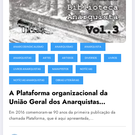
ANARCOSINDICALISMO
ANARQUISMO
ANARQUISTA
ANARQUISTAS
ARTES
ARTIGOS
DIVERSOS
LIVROS
LIVROS ANARQUISTAS
MANIFESTOS
NOTÍCIAS
NOTÍCIAS ANARQUISTAS
OBRAS LITERÁRIAS
A Plataforma organizacional da
União Geral dos Anarquistas
(Projeto)
Em 2016 comemoram-se 90 anos da primeira publicação da
chamada Plataforma, que é aqui apresentada,…