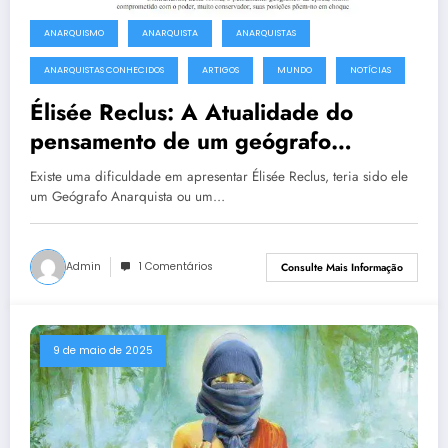
ANARQUISMO
ANARQUISTA
ANARQUISTAS
ANARQUISTAS CONHECIDOS
ARTIGOS
MUNDO
NOTÍCIAS
Élisée Reclus: A Atualidade do
pensamento de um geógrafo
anarquista do século XIX e sua
Existe uma dificuldade em apresentar Élisée Reclus, teria sido ele
contribuição para a construção de
um Geógrafo Anarquista ou um…
uma Geografia Libertária para o
século XXI
Admin
1 Comentários
Consulte Mais Informação
9 de maio de 2025