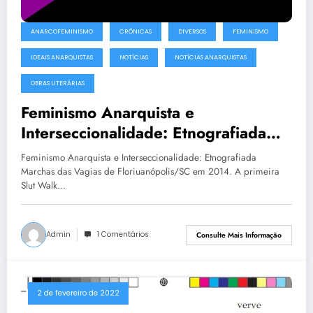
ANARCOFEMINISMO
CRÔNICAS
DIVERSOS
FEMINISMO
IDEAIS ANARQUISTAS
NOTÍCIAS
NOTÍCIAS ANARQUISTAS
OBRAS LITERÁRIAS
Feminismo Anarquista e
Interseccionalidade: Etnografiada
Marchas das Vagias
Feminismo Anarquista e Interseccionalidade: Etnografiada
de Florianópolis/SC em 2014
Marchas das Vagias de Floriuanópolis/SC em 2014. A primeira
Slut Walk...
Admin
1 Comentários
Consulte Mais Informação
2 de fevereiro de 2022