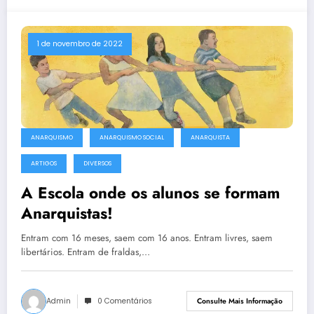
1 de novembro de 2022
ANARQUISMO
ANARQUISMO SOCIAL
ANARQUISTA
ARTIGOS
DIVERSOS
A Escola onde os alunos se formam
Anarquistas!
Entram com 16 meses, saem com 16 anos. Entram livres, saem
libertários. Entram de fraldas,…
Admin
0 Comentários
Consulte Mais Informação