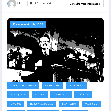
Admin
2 Comentários
Consulte Mais Informação
10 de fevereiro de 2023
ANARCOSINDICALISMO
ANARQUISMO
ANARQUISTA
ANARQUISTAS
ARTIGOS
CAPITALISMO
CRÔNICAS
DIVERSOS
LIVROS ANARQUISTAS
MANIFESTOS
MARXISMO