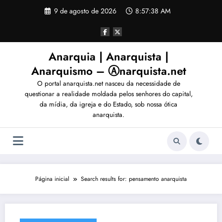
Pular
9 de agosto de 2026
8:57:40 AM
para
o
conteúdo
Anarquia | Anarquista |
Anarquismo – Ⓐnarquista.net
O portal anarquista.net nasceu da necessidade de
questionar a realidade moldada pelos senhores do capital,
da mídia, da igreja e do Estado, sob nossa ótica
anarquista.
Página inicial
Search results for: pensamento anarquista