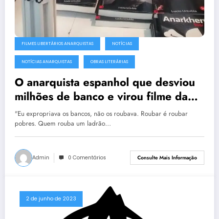
FILMES LIBERTÁRIOS ANARQUISTAS
NOTÍCIAS
NOTÍCIAS ANARQUISTAS
OBRAS LITERÁRIAS
O anarquista espanhol que desviou
milhões de banco e virou filme da
Netflix
"Eu expropriava os bancos, não os roubava. Roubar é roubar
pobres. Quem rouba um ladrão…
Admin
0 Comentários
Consulte Mais Informação
2 de junho de 2023