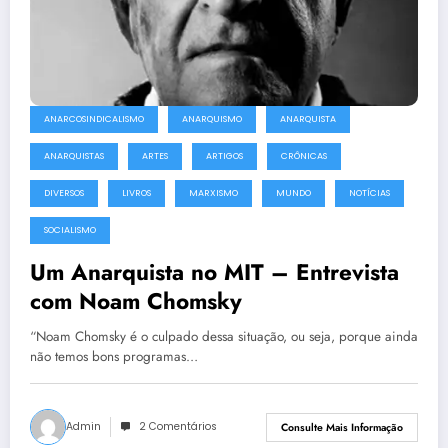
ANARCOSINDICALISMO
ANARQUISMO
ANARQUISTA
ANARQUISTAS
ARTES
ARTIGOS
CRÔNICAS
DIVERSOS
LIVROS
MARXISMO
MUNDO
NOTÍCIAS
SOCIALISMO
Um Anarquista no MIT – Entrevista
com Noam Chomsky
“Noam Chomsky é o culpado dessa situação, ou seja, porque ainda
não temos bons programas…
Admin
2 Comentários
Consulte Mais Informação