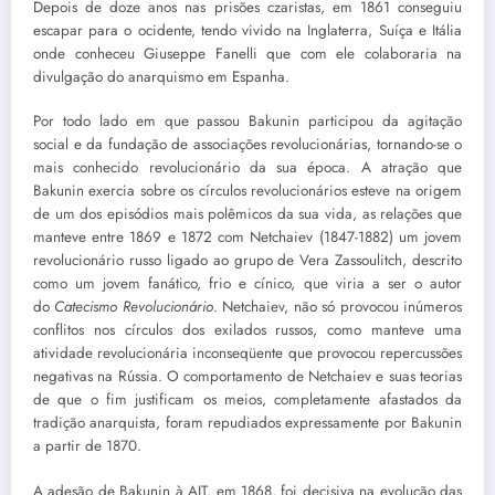
Depois de doze anos nas prisões czaristas, em 1861 conseguiu
escapar para o ocidente, tendo vivido na Inglaterra, Suíça e Itália
onde conheceu Giuseppe Fanelli que com ele colaboraria na
divulgação do anarquismo em Espanha.
Por todo lado em que passou Bakunin participou da agitação
social e da fundação de associações revolucionárias, tornando-se o
mais conhecido revolucionário da sua época. A atração que
Bakunin exercia sobre os círculos revolucionários esteve na origem
de um dos episódios mais polêmicos da sua vida, as relações que
manteve entre 1869 e 1872 com Netchaiev (1847-1882) um jovem
revolucionário russo ligado ao grupo de Vera Zassoulitch, descrito
como um jovem fanático, frio e cínico, que viria a ser o autor
do
Catecismo Revolucionário
. Netchaiev, não só provocou inúmeros
conflitos nos círculos dos exilados russos, como manteve uma
atividade revolucionária inconseqüente que provocou repercussões
negativas na Rússia. O comportamento de Netchaiev e suas teorias
de que o fim justificam os meios, completamente afastados da
tradição anarquista, foram repudiados expressamente por Bakunin
a partir de 1870.
A adesão de Bakunin à AIT, em 1868, foi decisiva na evolução das