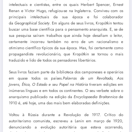
intelectuais e cientistas, entre os quais Herbert Spencer, Ernest
Renan e Victor Hugo, refugiou-se na Inglaterra. Conviveu com os
principais intelectuais da sua época e foi colaborador
da
Geographical Society
. Em alguns de seus livros, Kropótkin tentou
buscar uma base científica para o pensamento anarquista. E, se de
sua pesquisa saíram trabalhos que ainda hoje desafiam o leitor,
certamente incorreu também no erro de um racionalismo e
otimismo científico típicos da sua época. Mas, foi certamente como
propagandista revolucionário, que Kropótkin se tornou o mais
traduzido e lido de todos os pensadores libertários.
Seus livros faziam parte da biblioteca dos camponeses e operários
em quase todos os países.
Palavras de um Revoltado,
Aos
Jovens,
Ética, O Estado e seu Papel na História
tiveram edições em
inúmeras línguas e em todos os continentes. O seu verbete sobre o
anarquismo publicado na edição da
Encyclopaedia Braitannica
de
1910 é, até hoje, uma das mais bem elaboradas definições.
Voltou à Rússia durante a Revolução de 1917. Crítico do
autoritarismo comunista, escreveu a Lenin em março de 1920,
denunciando a evolução autoritária que estava ocorrendo,