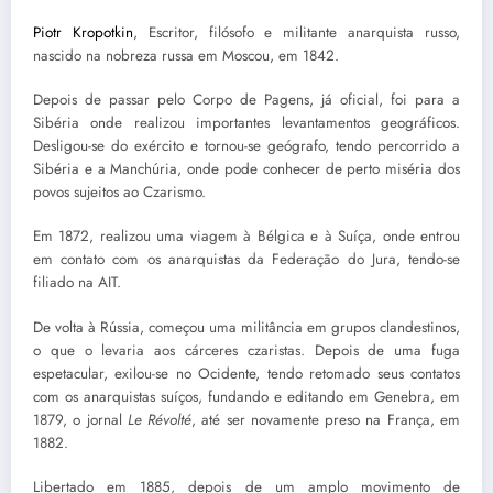
Piotr Kropotkin
, Escritor, filósofo e militante anarquista russo,
nascido na nobreza russa em Moscou, em 1842.
Depois de passar pelo Corpo de Pagens, já oficial, foi para a
Sibéria onde realizou importantes levantamentos geográficos.
Desligou-se do exército e tornou-se geógrafo, tendo percorrido a
Sibéria e a Manchúria, onde pode conhecer de perto miséria dos
povos sujeitos ao Czarismo.
Em 1872, realizou uma viagem à Bélgica e à Suíça, onde entrou
em contato com os anarquistas da Federação do Jura, tendo-se
filiado na AIT.
De volta à Rússia, começou uma militância em grupos clandestinos,
o que o levaria aos cárceres czaristas. Depois de uma fuga
espetacular, exilou-se no Ocidente, tendo retomado seus contatos
com os anarquistas suíços, fundando e editando em Genebra, em
1879, o jornal
Le Révolté
, até ser novamente preso na França, em
1882.
Libertado em 1885, depois de um amplo movimento de