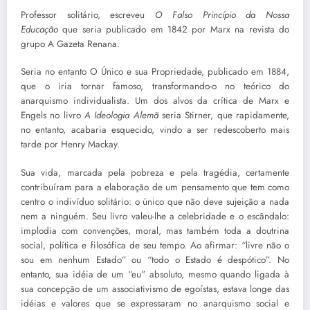
Professor solitário, escreveu
O Falso Princípio da Nossa
Educação
que seria publicado em 1842 por Marx na revista do
grupo A Gazeta Renana.
Seria no entanto O Único e sua Propriedade, publicado em 1884,
que o iria tornar famoso, transformando-o no teórico do
anarquismo individualista. Um dos alvos da crítica de Marx e
Engels no livro
A Ideologia Alemã
seria Stirner, que rapidamente,
no entanto, acabaria esquecido, vindo a ser redescoberto mais
tarde por Henry Mackay.
Sua vida, marcada pela pobreza e pela tragédia, certamente
contribuíram para a elaboração de um pensamento que tem como
centro o indivíduo solitário: o único que não deve sujeição a nada
nem a ninguém. Seu livro valeu-lhe a celebridade e o escândalo:
implodia com convenções, moral, mas também toda a doutrina
social, política e filosófica de seu tempo. Ao afirmar: “livre não o
sou em nenhum Estado” ou “todo o Estado é despótico”. No
entanto, sua idéia de um “eu” absoluto, mesmo quando ligada à
sua concepção de um associativismo de egoístas, estava longe das
idéias e valores que se expressaram no anarquismo social e