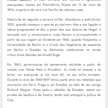
anarquistas, nasceu em Premukhino, Rússia em 11 de maio de
1814, originário de uma rica família da nobreza russa.
Depois de ter seguido a carreira militar, abandonou o exército em
1832, quando começou a opor-se ao czarismo. Mas a sua ligação a
idéias progressistas se deu a partir das suas leituras de Hegel, a
amizade com o revolucionário russo Herzen e principalmente a
partir da sua viagem ao Ocidente em 1840, quando freqüentou a
Universidade de Berlim e o círculo dos hegelianos de esquerda
em Berlim e Dresden na Alemanha, colaborando na revista
crítica
Anais Alemães
de Arnold Ruge.
Em 1843, aproximou-se do pensamento socialista a partir do
contato com Moïse Hess e Proudhon, só vindo no entanto a se
tornar um anarquista já nos anos 60, no seu exílio europeu.
Durante os anos de 1848-1849 tomou parte ativa nas rebeliões que
ocorreram em Paris, Praga e em Dresden ao lado de seu amigo
Richard Wagner. Preso após a rebelião de Dresden, esteve em
prisões da Saxônia e da Áustria, tendo sido entregue à polícia do
Czar.