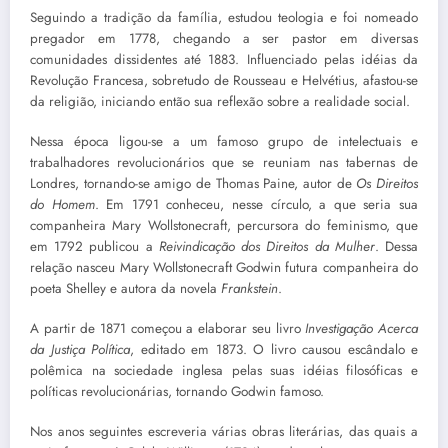
Seguindo a tradição da família, estudou teologia e foi nomeado
pregador em 1778, chegando a ser pastor em diversas
comunidades dissidentes até 1883. Influenciado pelas idéias da
Revolução Francesa, sobretudo de Rousseau e Helvétius, afastou-se
da religião, iniciando então sua reflexão sobre a realidade social.
Nessa época ligou-se a um famoso grupo de intelectuais e
trabalhadores revolucionários que se reuniam nas tabernas de
Londres, tornando-se amigo de Thomas Paine, autor de
Os
Direitos
do Homem
. Em 1791 conheceu, nesse círculo, a que seria sua
companheira Mary Wollstonecraft, percursora do feminismo, que
em 1792 publicou a
Reivindicação dos Direitos da Mulher
. Dessa
relação nasceu Mary Wollstonecraft Godwin futura companheira do
poeta Shelley e autora da novela
Frankstein
.
A partir de 1871 começou a elaborar seu livro
Investigação Acerca
da Justiça Política
, editado em 1873. O livro causou escândalo e
polêmica na sociedade inglesa pelas suas idéias filosóficas e
políticas revolucionárias, tornando Godwin famoso.
Nos anos seguintes escreveria várias obras literárias, das quais a