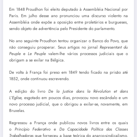
Em 1848 Proudhon foi eleito deputado à Assembléia Nacional por
Paris. Em julho desse ano pronunciou uma discurso violento na
Assembléia onde expõe a oposição entre proletários e burgueses,
sendo objeto de advertência pelo Presidente do parlamento.
No ano seguinte Proudhon tentou organizar o Banco do Povo, que
não conseguiu prosperar. Seus artigos no jornal
Representant du
Peuple
e
Le Peuple
valem-lhe vários processos judiciais que o
obrigam a se exilar na Bélgica.
De volta à França foi preso em 1849 tendo ficado na prisão até
1852, onde continuou escrevendo.
A edição do livro
De la Justice dans la Révolution et dans
L’Eglise,
esgotado em poucos dias, provocou novo escândalo e um
novo processo judicial, que o obrigou a exilar-se, novamente, em
Bruxelas.
Regressou a França onde publicou novos livros entre os quais
o
Princípio Federativo
e
Da Capacidade Política das Classes
Trabalhadoras
que forneceu a base teórica do anarco-sindicalismo,