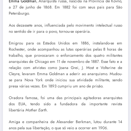
Emma Goldman
, Anarquista russa, nascida na Província de Kovno,
a 27 de junho de 1868. Em 1882 foi com seus pais para São
Petersburgo.
Aos dezassete anos, influenciada pelo movimento intelectual russo
no sentido de ir para o povo, tornou-se operária.
Emigrou para os Estados Unidos em 1886, instalando-se em
Rochester, onde acompanhou as lutas operárias pelas 8 horas de
trabalho, que provocaram o enforcamento dos quatro militantes
anarquistas de Chicago em 11 de novembro de 1887. Esse fato e a
relação com ativistas como Joana Grei, J. Most e Voltarine de
Cleyre, levaram Emma Goldman a aderir ao anarquismo. Mudou-
se para Nova York onde iniciou sua atividade militante, sendo
presa várias vezes. Em 1893 cumpriu um ano de prisão.
Oradora famosa, foi uma das principais agitadoras anarquistas
dos EUA, tendo sido a fundadora da importante revista
libertária
Mother Earth
.
Amiga e companheira de Alexander Berkman, lutou durante 14
anos pela sua libertação, o que só veio a ocorrer em 1906.