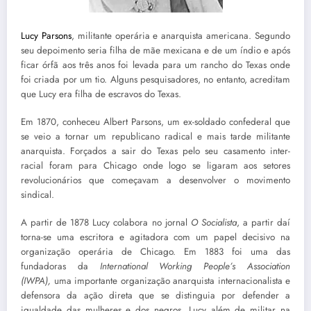
Lucy Parsons
, militante operária e anarquista americana. Segundo
seu depoimento seria filha de mãe mexicana e de um índio e após
ficar órfã aos três anos foi levada para um rancho do Texas onde
foi criada por um tio. Alguns pesquisadores, no entanto, acreditam
que Lucy era filha de escravos do Texas.
Em 1870, conheceu Albert Parsons, um ex-soldado confederal que
se veio a tornar um republicano radical e mais tarde militante
anarquista. Forçados a sair do Texas pelo seu casamento inter-
racial foram para Chicago onde logo se ligaram aos setores
revolucionários que começavam a desenvolver o movimento
sindical.
A partir de 1878 Lucy colabora no jornal
O Socialista
, a partir daí
torna-se uma escritora e agitadora com um papel decisivo na
organização operária de Chicago. Em 1883 foi uma das
fundadoras da
International Working People’s Association
(IWPA),
uma importante organização anarquista internacionalista e
defensora da ação direta que se distinguia por defender a
igualdade das mulheres e dos negros. Lucy além de militar na