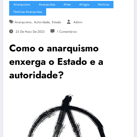
Anarquismo
Anarquistas
Artes
Artigos
Notícias
Notícias Anarquistas
,
,
Anarquismo
Autoridade
Estado
Admin
23 De Maio De 2023
1 Comentários
Como o anarquismo
enxerga o Estado e a
autoridade?