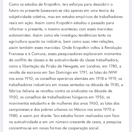
Como os estudos de Kropotkin, tais esforços para descobrir o
futuro no presente baseavam-se não apenas em uma teoria da
subjetividade coletiva, mas em estudos empíricos de trabalhadores
reais em ação. Assim como Kropotkin estudou o passado para
informar o presente, o mesmo aconteceu com esses marxistas
autonomistas. Assim como ele investigou tendências tanto na
agricultura quanto na indústria, bem como suas inter-relações,
assim também esses marxistas. Onde Kropotkin voltou à Revolução
Francesa e à Comuna, esses pesquisadores exploraram momentos
de conflito de classes e de auto-atividade da classe trabalhadora,
como a libertação da Prisão de Newgate, em Londres, em 1780, a
revolta de escravos em San Domingo em 1791, as lutas do IWW
nos anos 1910, os conselhos operários alemães em 1918 e 1919, os
trabalhadores industriais em massa sentados na década de 1930, a
fábrica italiana se revoltou contra os sindicatos na década de
1950, os conselhos de trabalhadores húngaros em 1956; os
movimentos estudantis e de mulheres dos anos 1960, as lutas dos
camponeses e dos pobres urbanos no México nos anos 1970 e
1980, e assim por diante. Tais estudos foram realizados com foco
na auto-atividade e em um número crescente de casos, a pesquisa
concentrou-se em novas formas de cooperação social.