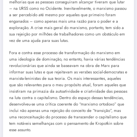
melhorias que as pessoas conseguiram alcançar tiveram que lutar
– na URSS como no Ocidente. Inevitavelmente, o marxismo passou
a ser percebido até mesmo por aqueles que primeiro foram
enganados – como apenas mais uma razão para o poder e a
exploração. A crise mais geral do marxismo, portanto, tem sido a
sua rejeição por milhões de trabalhadores como um obstáculo em
vez de uma ajuda para suas lutas.
Fora e contra esse processo de transformação do marxismo em
uma ideologia de dominação, no entanto, havia várias tendências
revolucionárias que ainda se baseavam na obra de Marx para
informar suas lutas e que rejeitavam as versões social-democratas e
marxista-leninistas de sua teoria. Os mais interessantes, aqueles
que são relevantes para o meu propósito atual, foram aqueles que
insistiram na primazia da autoatividade e criatividade das pessoas
na luta contra o capitalismo. Dentro do espaço dessas tendências,
desenvolveu-se uma crítica coerente do “marxismo ortodoxo” que
inclui não apenas uma rejeição do conceito de “transição”, mas
uma reconceituação do processo de transcender o capitalismo que
tem notáveis semelhanças com o pensamento de Kropotkin sobre
esse assunto.