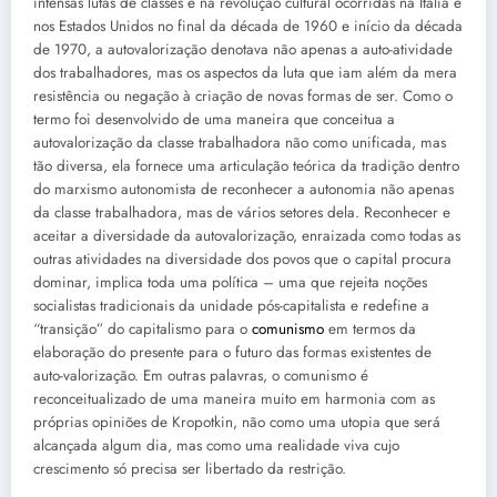
intensas lutas de classes e na revolução cultural ocorridas na Itália e
nos Estados Unidos no final da década de 1960 e início da década
de 1970, a autovalorização denotava não apenas a auto-atividade
dos trabalhadores, mas os aspectos da luta que iam além da mera
resistência ou negação à criação de novas formas de ser. Como o
termo foi desenvolvido de uma maneira que conceitua a
autovalorização da classe trabalhadora não como unificada, mas
tão diversa, ela fornece uma articulação teórica da tradição dentro
do marxismo autonomista de reconhecer a autonomia não apenas
da classe trabalhadora, mas de vários setores dela. Reconhecer e
aceitar a diversidade da autovalorização, enraizada como todas as
outras atividades na diversidade dos povos que o capital procura
dominar, implica toda uma política – uma que rejeita noções
socialistas tradicionais da unidade pós-capitalista e redefine a
“transição” do capitalismo para o
comunismo
em termos da
elaboração do presente para o futuro das formas existentes de
auto-valorização. Em outras palavras, o comunismo é
reconceitualizado de uma maneira muito em harmonia com as
próprias opiniões de Kropotkin, não como uma utopia que será
alcançada algum dia, mas como uma realidade viva cujo
crescimento só precisa ser libertado da restrição.