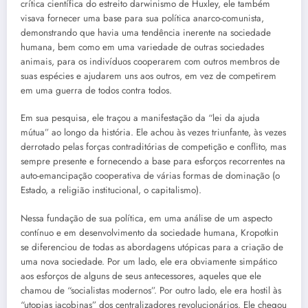
crítica científica do estreito darwinismo de Huxley, ele também
visava fornecer uma base para sua política anarco-comunista,
demonstrando que havia uma tendência inerente na sociedade
humana, bem como em uma variedade de outras sociedades
animais, para os indivíduos cooperarem com outros membros de
suas espécies e ajudarem uns aos outros, em vez de competirem
em uma guerra de todos contra todos.
Em sua pesquisa, ele traçou a manifestação da “lei da ajuda
mútua” ao longo da história. Ele achou às vezes triunfante, às vezes
derrotado pelas forças contraditórias de competição e conflito, mas
sempre presente e fornecendo a base para esforços recorrentes na
auto-emancipação cooperativa de várias formas de dominação (o
Estado, a religião institucional, o capitalismo).
Nessa fundação de sua política, em uma análise de um aspecto
contínuo e em desenvolvimento da sociedade humana, Kropotkin
se diferenciou de todas as abordagens utópicas para a criação de
uma nova sociedade. Por um lado, ele era obviamente simpático
aos esforços de alguns de seus antecessores, aqueles que ele
chamou de “socialistas modernos”. Por outro lado, ele era hostil às
“utopias jacobinas” dos centralizadores revolucionários. Ele chegou