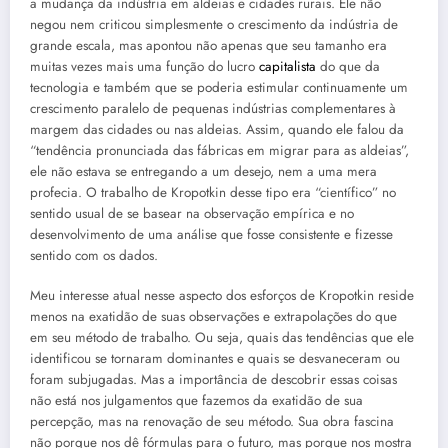
a mudança da indústria em aldeias e cidades rurais. Ele não
negou nem criticou simplesmente o crescimento da indústria de
grande escala, mas apontou não apenas que seu tamanho era
muitas vezes mais uma função do lucro
capitalista
do que da
tecnologia e também que se poderia estimular continuamente um
crescimento paralelo de pequenas indústrias complementares à
margem das cidades ou nas aldeias. Assim, quando ele falou da
“tendência pronunciada das fábricas em migrar para as aldeias”,
ele não estava se entregando a um desejo, nem a uma mera
profecia. O trabalho de Kropotkin desse tipo era “científico” no
sentido usual de se basear na observação empírica e no
desenvolvimento de uma análise que fosse consistente e fizesse
sentido com os dados.
Meu interesse atual nesse aspecto dos esforços de Kropotkin reside
menos na exatidão de suas observações e extrapolações do que
em seu método de trabalho. Ou seja, quais das tendências que ele
identificou se tornaram dominantes e quais se desvaneceram ou
foram subjugadas. Mas a importância de descobrir essas coisas
não está nos julgamentos que fazemos da exatidão de sua
percepção, mas na renovação de seu método. Sua obra fascina
não porque nos dê fórmulas para o futuro, mas porque nos mostra