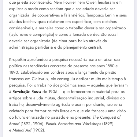
que já está acontecendo. Nem Fourier nem Owen hesitaram em
explicar o modo como sentiam que a sociedade deveria ser
organizada, de cooperativas a falanstérios. Tampouco Lenin e seus
aliados bolcheviques relutavam em especificar, com detalhes
consideráveis, a maneira como o trabalho deveria ser organizado
(taylorismo e competição) e como a tomada de decisão social
deveria ser organizada (de cima para baixo através da
administração partidária e do planejamento central).
Kropotkin aprofundou a pesquisa necessária para enraizar sua
política nas tendências concretas do presente nos anos 1880 e
1890. Estabelecido em Londres após o lançamento da prisão
francesa em Clairvaux, ele conseguiu dedicar muito mais tempo à
pesquisa. Foi o trabalho dos próximos anos – aqueles que levaram
à
Revolução Russa
de 1905 – que forneceram o material para os
artigos sobre ajuda mútua, descentralização industrial, divisão do
trabalho, desenvolvimento agrícola e assim por diante, Isso seria
coletado para formar os três livros em que ele forneceu uma visão
do futuro enraizada no passado e no presente:
The Conquest of
Bread
(1892, 1906),
Fields, Factories and Workshops
(1899)
e
Mutual Aid
(1902).