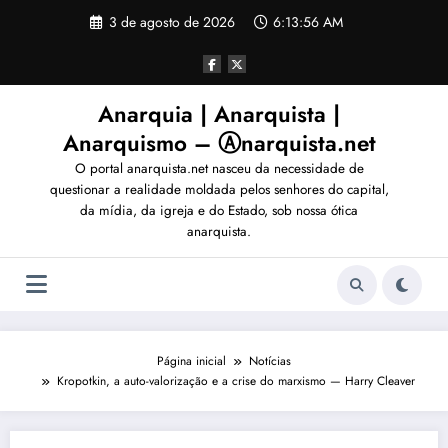
Pular
3 de agosto de 2026
6:13:57 AM
para
o
conteúdo
Anarquia | Anarquista |
Anarquismo – Ⓐnarquista.net
O portal anarquista.net nasceu da necessidade de
questionar a realidade moldada pelos senhores do capital,
da mídia, da igreja e do Estado, sob nossa ótica
anarquista.
Página inicial
Notícias
Kropotkin, a auto-valorização e a crise do marxismo — Harry Cleaver