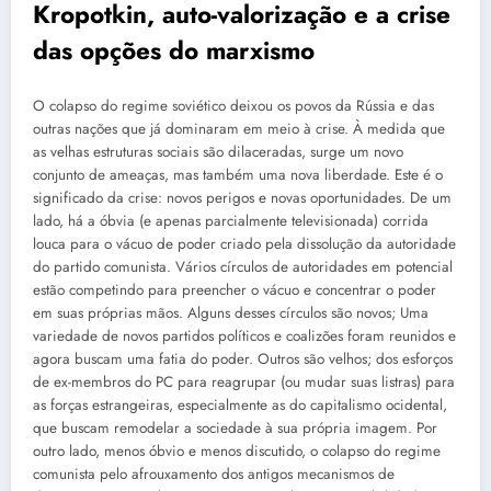
Kropotkin, auto-valorização e a crise
das opções do marxismo
O colapso do regime soviético deixou os povos da Rússia e das
outras nações que já dominaram em meio à crise. À medida que
as velhas estruturas sociais são dilaceradas, surge um novo
conjunto de ameaças, mas também uma nova liberdade. Este é o
significado da crise: novos perigos e novas oportunidades. De um
lado, há a óbvia (e apenas parcialmente televisionada) corrida
louca para o vácuo de poder criado pela dissolução da autoridade
do partido comunista. Vários círculos de autoridades em potencial
estão competindo para preencher o vácuo e concentrar o poder
em suas próprias mãos. Alguns desses círculos são novos; Uma
variedade de novos partidos políticos e coalizões foram reunidos e
agora buscam uma fatia do poder. Outros são velhos; dos esforços
de ex-membros do PC para reagrupar (ou mudar suas listras) para
as forças estrangeiras, especialmente as do capitalismo ocidental,
que buscam remodelar a sociedade à sua própria imagem. Por
outro lado, menos óbvio e menos discutido, o colapso do regime
comunista pelo afrouxamento dos antigos mecanismos de