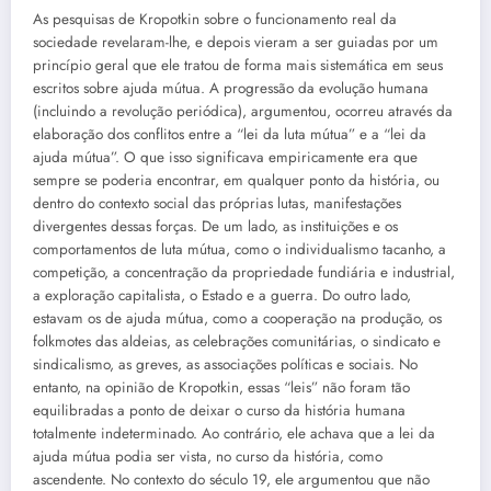
As pesquisas de Kropotkin sobre o funcionamento real da
sociedade revelaram-lhe, e depois vieram a ser guiadas por um
princípio geral que ele tratou de forma mais sistemática em seus
escritos sobre ajuda mútua. A progressão da evolução humana
(incluindo a revolução periódica), argumentou, ocorreu através da
elaboração dos conflitos entre a “lei da luta mútua” e a “lei da
ajuda mútua”. O que isso significava empiricamente era que
sempre se poderia encontrar, em qualquer ponto da história, ou
dentro do contexto social das próprias lutas, manifestações
divergentes dessas forças. De um lado, as instituições e os
comportamentos de luta mútua, como o individualismo tacanho, a
competição, a concentração da propriedade fundiária e industrial,
a exploração capitalista, o Estado e a guerra. Do outro lado,
estavam os de ajuda mútua, como a cooperação na produção, os
folkmotes das aldeias, as celebrações comunitárias, o sindicato e
sindicalismo, as greves, as associações políticas e sociais. No
entanto, na opinião de Kropotkin, essas “leis” não foram tão
equilibradas a ponto de deixar o curso da história humana
totalmente indeterminado. Ao contrário, ele achava que a lei da
ajuda mútua podia ser vista, no curso da história, como
ascendente. No contexto do século 19, ele argumentou que não