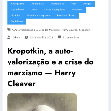
Anarquismo
Anarquista
Anarquistas
Artes
Artigos
Capitalismo
Livros
Livros Anarquistas
Marxismo
Notícias
Notícias Anarquistas
Revolução Russa
Socialismo
,
,
A Auto-Valorização E A Crise Do Marxismo
Harry Cleaver
Kropotkin
Admin
12 De Abril De 2023
1 Comentários
Kropotkin, a auto-
valorização e a crise do
marxismo — Harry
Cleaver