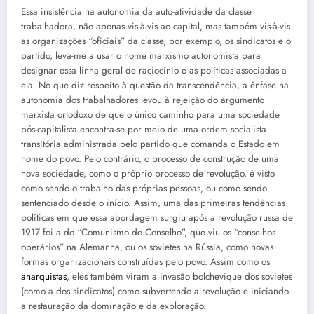
Essa insistência na autonomia da auto-atividade da classe
trabalhadora, não apenas vis-à-vis ao capital, mas também vis-à-vis
as organizações “oficiais” da classe, por exemplo, os sindicatos e o
partido, leva-me a usar o nome marxismo autonomista para
designar essa linha geral de raciocínio e as políticas associadas a
ela. No que diz respeito à questão da transcendência, a ênfase na
autonomia dos trabalhadores levou à rejeição do argumento
marxista ortodoxo de que o único caminho para uma sociedade
pós-capitalista encontra-se por meio de uma ordem socialista
transitória administrada pelo partido que comanda o Estado em
nome do povo. Pelo contrário, o processo de construção de uma
nova sociedade, como o próprio processo de revolução, é visto
como sendo o trabalho das próprias pessoas, ou como sendo
sentenciado desde o início. Assim, uma das primeiras tendências
políticas em que essa abordagem surgiu após a revolução russa de
1917 foi a do “Comunismo de Conselho”, que viu os “conselhos
operários” na Alemanha, ou os sovietes na Rússia, como novas
formas organizacionais construídas pelo povo. Assim como os
anarquistas
, eles também viram a invasão bolchevique dos sovietes
(como a dos sindicatos) como subvertendo a revolução e iniciando
a restauração da dominação e da exploração.