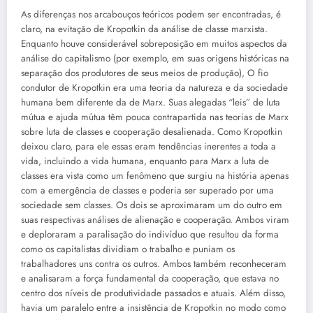
As diferenças nos arcabouços teóricos podem ser encontradas, é
claro, na evitação de Kropotkin da análise de classe marxista.
Enquanto houve considerável sobreposição em muitos aspectos da
análise do capitalismo (por exemplo, em suas origens históricas na
separação dos produtores de seus meios de produção), O fio
condutor de Kropotkin era uma teoria da natureza e da sociedade
humana bem diferente da de Marx. Suas alegadas “leis” de luta
mútua e ajuda mútua têm pouca contrapartida nas teorias de Marx
sobre luta de classes e cooperação desalienada. Como Kropotkin
deixou claro, para ele essas eram tendências inerentes a toda a
vida, incluindo a vida humana, enquanto para Marx a luta de
classes era vista como um fenômeno que surgiu na história apenas
com a emergência de classes e poderia ser superado por uma
sociedade sem classes. Os dois se aproximaram um do outro em
suas respectivas análises de alienação e cooperação. Ambos viram
e deploraram a paralisação do indivíduo que resultou da forma
como os capitalistas dividiam o trabalho e puniam os
trabalhadores uns contra os outros. Ambos também reconheceram
e analisaram a força fundamental da cooperação, que estava no
centro dos níveis de produtividade passados e atuais. Além disso,
havia um paralelo entre a insistência de Kropotkin no modo como