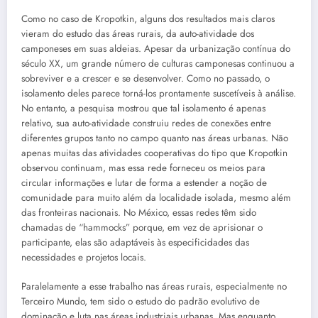
Como no caso de Kropotkin, alguns dos resultados mais claros
vieram do estudo das áreas rurais, da auto-atividade dos
camponeses em suas aldeias. Apesar da urbanização contínua do
século XX, um grande número de culturas camponesas continuou a
sobreviver e a crescer e se desenvolver. Como no passado, o
isolamento deles parece torná-los prontamente suscetíveis à análise.
No entanto, a pesquisa mostrou que tal isolamento é apenas
relativo, sua auto-atividade construiu redes de conexões entre
diferentes grupos tanto no campo quanto nas áreas urbanas. Não
apenas muitas das atividades cooperativas do tipo que Kropotkin
observou continuam, mas essa rede forneceu os meios para
circular informações e lutar de forma a estender a noção de
comunidade para muito além da localidade isolada, mesmo além
das fronteiras nacionais. No México, essas redes têm sido
chamadas de “hammocks” porque, em vez de aprisionar o
participante, elas são adaptáveis às especificidades das
necessidades e projetos locais.
Paralelamente a esse trabalho nas áreas rurais, especialmente no
Terceiro Mundo, tem sido o estudo do padrão evolutivo de
dominação e luta nas áreas industriais urbanas. Mas enquanto