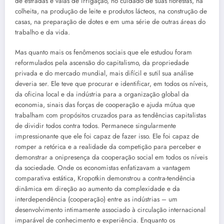
de estradas e valas de irrigação, no cuidado de suas florestas, na
colheita, na produção de leite e produtos lácteos, na construção de
casas, na preparação de dotes e em uma série de outras áreas do
trabalho e da vida.
Mas quanto mais os fenômenos sociais que ele estudou foram
reformulados pela ascensão do capitalismo, da propriedade
privada e do mercado mundial, mais difícil e sutil sua análise
deveria ser. Ele teve que procurar e identificar, em todos os níveis,
da oficina local e da indústria para a organização global da
economia, sinais das forças de cooperação e ajuda mútua que
trabalham com propósitos cruzados para as tendências capitalistas
de dividir todos contra todos. Permanece singularmente
impressionante que ele foi capaz de fazer isso. Ele foi capaz de
romper a retórica e a realidade da competição para perceber e
demonstrar a onipresença da cooperação social em todos os níveis
da sociedade. Onde os economistas enfatizavam a vantagem
comparativa estática, Kropotkin demonstrou a contra-tendência
dinâmica em direção ao aumento da complexidade e da
interdependência (cooperação) entre as indústrias – um
desenvolvimento intimamente associado à circulação internacional
imparável de conhecimento e experiência. Enquanto os