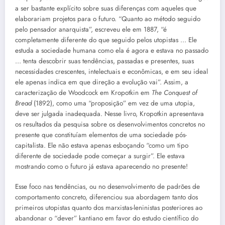
a ser bastante explícito sobre suas diferenças com aqueles que
elaborariam projetos para o futuro. “Quanto ao método seguido
pelo pensador anarquista”, escreveu ele em 1887, “é
completamente diferente do que seguido pelos utopistas … Ele
estuda a sociedade humana como ela é agora e estava no passado
… tenta descobrir suas tendências, passadas e presentes, suas
necessidades crescentes, intelectuais e econômicas, e em seu ideal
ele apenas indica em que direção a evolução vai”. Assim, a
caracterização de Woodcock em Kropotkin em
The Conquest of
Bread
(1892), como uma “proposição” em vez de uma utopia,
deve ser julgada inadequada. Nesse livro, Kropotkin apresentava
os resultados da pesquisa sobre os desenvolvimentos concretos no
presente que constituíam elementos de uma sociedade pós-
capitalista. Ele não estava apenas esboçando “como um tipo
diferente de sociedade pode começar a surgir”. Ele estava
mostrando como o futuro já estava aparecendo no presente!
Esse foco nas tendências, ou no desenvolvimento de padrões de
comportamento concreto, diferenciou sua abordagem tanto dos
primeiros utopistas quanto dos marxistas-leninistas posteriores ao
abandonar o “dever” kantiano em favor do estudo científico do