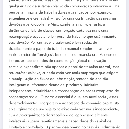
(dentro e fora da fábrica) que limitavam a participação diária em
qualquer tipo de sistema coletivo de comunicação interativa a uma
pequena minoria de trabalhadores qualificados (por exemplo,
engenheiros e cientistas) – isso foi uma continuação das mesmas
divisões que Kropotkin e Marx condenaram. No entanto, a
dinâmica da luta de classes tem forçado cada vez mais uma
recomposição espacial e temporal do trabalho que está minando
essa divisão. Por um lado, a automação tem reduzido
drasticamente o papel do trabalho manual simples – cada vez
mais no setor de “serviços”, bem como na manufatura. Ao mesmo
tempo, as necessidades de coordenação global e inovação
contínua expandiram não apenas o papel do trabalho mental, mas
seu caráter coletivo, criando cada vez mais empregos que exigem
a manipulação de fluxos de informação, tomada de decisão
inteligente e informada dentro da produção, iniciativa
independente, criatividade e coordenação de redes complexas de
cooperação social. O ponto essencial é que, em nível social, esses
desenvolvimentos incorporam a adaptação do comando capitalista
ao surgimento de um sujeito coletivo cada vez mais independente,
cuja auto-organização do trabalho e do jogo essencialmente
intelectuais supera repetidamente a capacidade do capital de
limitá-lo e controlá-lo. O padrão descoberto no caso da indústria do