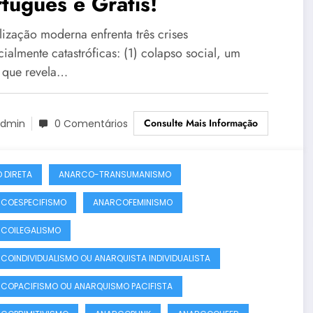
tuguês e Grátis!
lização moderna enfrenta três crises
ialmente catastróficas: (1) colapso social, um
 que revela…
Consulte Mais Informação
dmin
0 Comentários
 DIRETA
ANARCO-TRANSUMANISMO
COESPECIFISMO
ANARCOFEMINISMO
COILEGALISMO
COINDIVIDUALISMO OU ANARQUISTA INDIVIDUALISTA
COPACIFISMO OU ANARQUISMO PACIFISTA