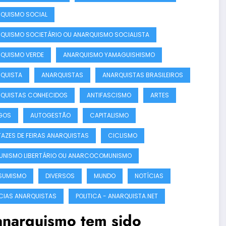
QUISMO SOCIAL
QUISMO SOCIETÁRIO OU ANARQUISMO SOCIALISTA
QUISMO VERDE
ANARQUISMO YAMAGUISHISMO
QUISTA
ANARQUISTAS
ANARQUISTAS BRASILEIROS
QUISTAS CONHECIDOS
ANTIFASCISMO
ARTES
GOS
AUTOGESTÃO
CAPITALISMO
AZES DE FEIRAS ANARQUISTAS
CICLISMO
NISMO LIBERTÁRIO OU ANARCOCOMUNISMO
SUMISMO
DIVERSOS
MUNDO
NOTÍCIAS
CIAS ANARQUISTAS
POLITICA - ANARQUISTA.NET
anarquismo tem sido