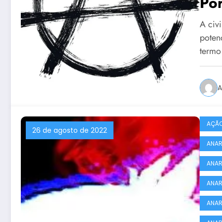
Por
A civi
potenc
termo
A
AÇÃO
26 de agosto de 2022
ANAR
ANAR
ANAR
ANAR