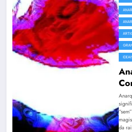
ANAR
ANAR
ARTI
GRAN
IDEA
An
Co
Anarq
signif
“sem”
magist
da rai