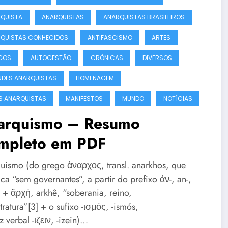
QUISTA
ANARQUISTAS
ANARQUISTAS BRASILEIROS
QUISTAS CONHECIDOS
ANTIFASCISMO
ARTES
GOS
AUTOGESTÃO
CRÔNICAS
DIVERSOS
DES ANARQUISTAS
HOMENAGEM
IS ANARQUISTAS
MANIFESTOS
MUNDO
NOTÍCIAS
arquismo – Resumo
mpleto em PDF
uismo (do grego ἀναρχος, transl. anarkhos, que
ica “sem governantes”, a partir do prefixo ἀν-, an-,
 + ἄρχή, arkhê, “soberania, reino,
ratura”[3] + o sufixo -ισμός, -ismós,
z verbal -ιζειν, -izein)…