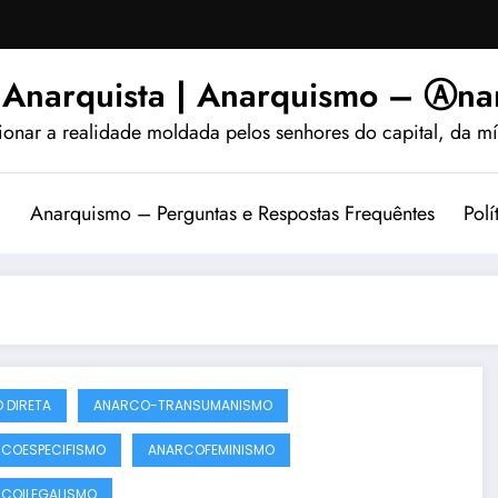
 Anarquista | Anarquismo – Ⓐnar
ionar a realidade moldada pelos senhores do capital, da míd
?
Anarquismo – Perguntas e Respostas Frequêntes
Polí
 DIRETA
ANARCO-TRANSUMANISMO
COESPECIFISMO
ANARCOFEMINISMO
COILEGALISMO