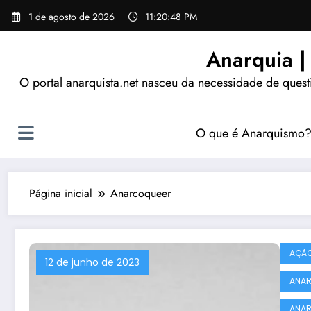
Pular
1 de agosto de 2026
11:20:49 PM
para
o
Anarquia |
conteúdo
O portal anarquista.net nasceu da necessidade de quest
O que é Anarquismo
Página inicial
Anarcoqueer
AÇÃO
12 de junho de 2023
ANAR
ANAR