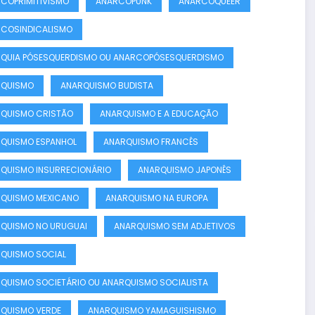
COPRIMITIVISMO
ANARCOPUNK
ANARCOQUEER
COSINDICALISMO
QUIA PÓSESQUERDISMO OU ANARCOPÓSESQUERDISMO
RQUISMO
ANARQUISMO BUDISTA
QUISMO CRISTÃO
ANARQUISMO E A EDUCAÇÃO
QUISMO ESPANHOL
ANARQUISMO FRANCÊS
QUISMO INSURRECIONÁRIO
ANARQUISMO JAPONÊS
QUISMO MEXICANO
ANARQUISMO NA EUROPA
QUISMO NO URUGUAI
ANARQUISMO SEM ADJETIVOS
QUISMO SOCIAL
QUISMO SOCIETÁRIO OU ANARQUISMO SOCIALISTA
QUISMO VERDE
ANARQUISMO YAMAGUISHISMO