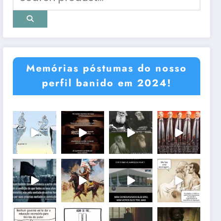
Memórias póstumas do nosso
perfil banido em 2024!