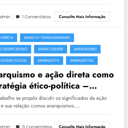
Consulte Mais Informação
dmin
1 Comentários
 DIRETA
ANARCO-TRANSUMANISMO
COESPECIFISMO
ANARCOQUEER
ANARQUISMO
QUISMO SOCIAL
ANARQUISTA
ANARQUISTAS
arquismo e ação direta como
ratégia ético-política –
suasão e violência na
rabalho se propôs discutir os significados da ação
dernidade
a e sua relação comos anarquismos.…
Consulte Mais Informação
dmin
0 Comentários