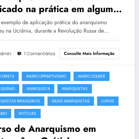
icado na prática em algum
mento da história?
 exemplo de aplicação prática do anarquismo
eu na Ucrânia, durante a Revolução Russa de…
Consulte Mais Informação
dmin
1 Comentários
 DIRETA
ANARCOPRIMITIVISMO
ANARCOQUEER
RQUISMO
ANARQUISTA
ANARQUISTAS
QUISTAS BRASILEIROS
IDEAIS ANARQUISTAS
LIVROS
SMO
NOTÍCIAS
rso de Anarquismo em