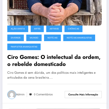
AÇÃO DIRETA
ARTES
ARTIGOS
CRÔNICAS
DIVERSOS
MUNDO
NOTÍCIAS
NOTÍCIAS ANARQUISTAS
PANFLETOS ANARQUISTAS
Ciro Gomes: O intelectual da ordem,
o rebelde domesticado
Ciro Gomes é sem dúvida, um dos políticos mais inteligentes e
articulados da cena brasileira.…
Admin
0 Comentários
Consulte Mais Informação