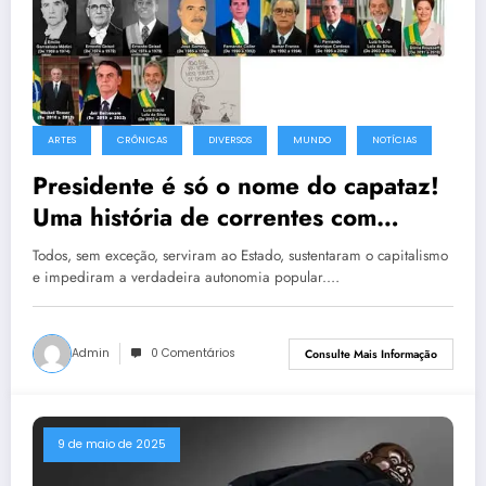
ARTES
CRÔNICAS
DIVERSOS
MUNDO
NOTÍCIAS
Presidente é só o nome do capataz!
Uma história de correntes com
ternos e fardas! Contra Tronos e
Todos, sem exceção, serviram ao Estado, sustentaram o capitalismo
Grades: Um grito ecoa pela real
e impediram a verdadeira autonomia popular.…
Liberdade!
Admin
0 Comentários
Consulte Mais Informação
9 de maio de 2025