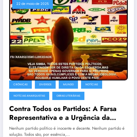
22 de maio de 2025
CRÔNICAS
DIVERSOS
MUNDO
NOTÍCIAS
NOTÍCIAS ANARQUISTAS
OBRAS LITERÁRIAS
Contra Todos os Partidos: A Farsa
Representativa e a Urgência da
Desobediência
Nenhum partido político é inocente e decente. Nenhum partido é
solução. Todos são, por essência,…