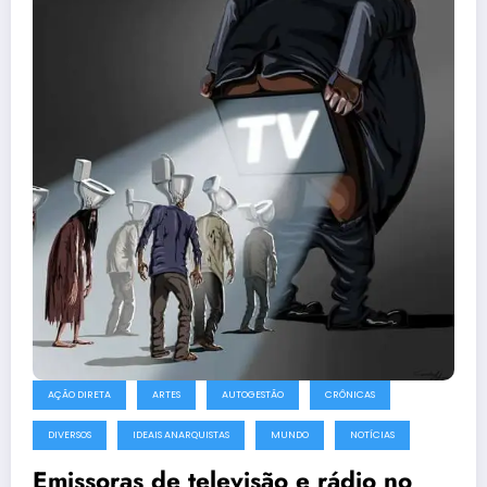
AÇÃO DIRETA
ARTES
AUTOGESTÃO
CRÔNICAS
DIVERSOS
IDEAIS ANARQUISTAS
MUNDO
NOTÍCIAS
Emissoras de televisão e rádio no