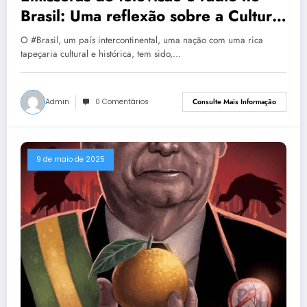
Brasil: Uma reflexão sobre a Cultura,
Economia e o Capitalismo
O #Brasil, um país intercontinental, uma nação com uma rica
tapeçaria cultural e histórica, tem sido,…
Admin
0 Comentários
Consulte Mais Informação
9 de maio de 2025