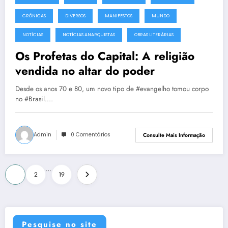
CRÔNICAS
DIVERSOS
MANIFESTOS
MUNDO
NOTÍCIAS
NOTÍCIAS ANARQUISTAS
OBRAS LITERÁRIAS
Os Profetas do Capital: A religião
vendida no altar do poder
Desde os anos 70 e 80, um novo tipo de #evangelho tomou corpo
no #Brasil.…
Admin
0 Comentários
Consulte Mais Informação
Paginação
…
1
2
19
de
posts
Pesquise no site