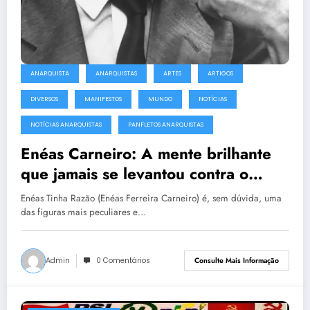
ANARQUISTA
ANARQUISTAS
ARTES
ARTIGOS
DIVERSOS
MANIFESTOS
MUNDO
NOTÍCIAS
NOTÍCIAS ANARQUISTAS
PANFLETOS ANARQUISTAS
Enéas Carneiro: A mente brilhante
que jamais se levantou contra o
trono!
Enéas Tinha Razão (Enéas Ferreira Carneiro) é, sem dúvida, uma
das figuras mais peculiares e…
Admin
0 Comentários
Consulte Mais Informação