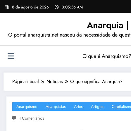
Pular
8 de agosto de 2026
3:05:57 AM
para
o
Anarquia |
conteúdo
O portal anarquista.net nasceu da necessidade de quest
O que é Anarquismo
Página inicial
Notícias
O que significa Anarquia?
Anarquismo
Anarquistas
Artes
Artigos
Capitalism
1 Comentários