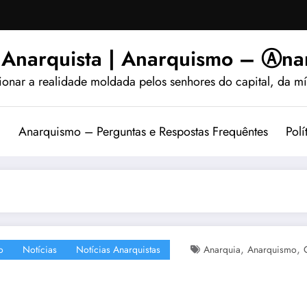
 Anarquista | Anarquismo – Ⓐnar
ionar a realidade moldada pelos senhores do capital, da míd
?
Anarquismo – Perguntas e Respostas Frequêntes
Polí
,
,
o
Notícias
Notícias Anarquistas
Anarquia
Anarquismo