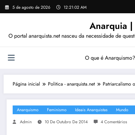
Pular
5 de agosto de 2026
12:21:03 AM
para
o
Anarquia |
conteúdo
O portal anarquista.net nasceu da necessidade de quest
O que é Anarquismo
Página inicial
Politica - anarquista.net
Patriarcalismo
Anarquismo
Feminismo
Ideais Anarquistas
Mundo
Admin
10 De Outubro De 2014
4 Comentários