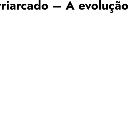
atriarcado – A evoluçã