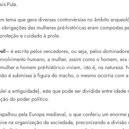
is:Puta.
um tema que gera diversas controvérsias no âmbito arqueol
as obrigações das mulheres pré-históricas eram compostas 
roteção e cuidado à prole.
ell
– é escrita pelos vencedores, ou seja, pelos dominado
envolvimento humano, a mulher, assim como o homem, era
 mulher e homem pré-histórico viviam, isto é, na natureza
a não é submissa à figura do macho, o mesmo ocorria com a
ei a antiguidade), esta que pode ser dividida entre idade 
ação do poder político.
spalhou pela Europa medieval, o que conferiu um enorme p
lusive na organização da sociedade, preconizando a divisão 