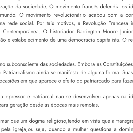
zação da sociedade. O movimento francês defendia os idea
o mundo. O movimento revolucionário acabou com a conc
na rede social. Por tais motivos, a Revolução Francesa
a Contemporânea. O historiador Barrington Moore Junio
o e estabelecimento de uma democracia capitalista. O resu
 no subconsciente das sociedades. Embora as Constituições
 o Patriarcalismo ainda se manifesta de alguma forma. Su
 ocasiões em que aparece o efeito do patriarcado para fazer
ma opressor e patriarcal não se desenvolveu apenas na
 para geração desde as épocas mais remotas.
mar que um dogma religioso,tendo em vista que a transg
r
 pela igreja,ou seja, quando a mulher questiona a domina