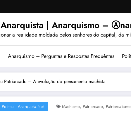
 Anarquista | Anarquismo – Ⓐnar
ionar a realidade moldada pelos senhores do capital, da míd
?
Anarquismo – Perguntas e Respostas Frequêntes
Polí
 ou Patriarcado – A evolução do pensamento machista
,
,
Politica - Anarquista.net
Machismo
Patriarcado
Patriarcalismo