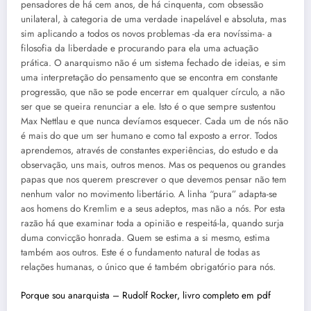
pensadores de há cem anos, de há cinquenta, com obsessão
unilateral, à categoria de uma verdade inapelável e absoluta, mas
sim aplicando a todos os novos problemas -da era novíssima- a
filosofia da liberdade e procurando para ela uma actuação
prática. O anarquismo não é um sistema fechado de ideias, e sim
uma interpretação do pensamento que se encontra em constante
progressão, que não se pode encerrar em qualquer círculo, a não
ser que se queira renunciar a ele. Isto é o que sempre sustentou
Max Nettlau e que nunca devíamos esquecer. Cada um de nós não
é mais do que um ser humano e como tal exposto a error. Todos
aprendemos, através de constantes experiências, do estudo e da
observação, uns mais, outros menos. Mas os pequenos ou grandes
papas que nos querem prescrever o que devemos pensar não tem
nenhum valor no movimento libertário. A linha “pura” adapta-se
aos homens do Kremlim e a seus adeptos, mas não a nós. Por esta
razão há que examinar toda a opinião e respeitá-la, quando surja
duma convicção honrada. Quem se estima a si mesmo, estima
também aos outros. Este é o fundamento natural de todas as
relações humanas, o único que é também obrigatório para nós.
Porque sou anarquista – Rudolf Rocker, livro completo em pdf