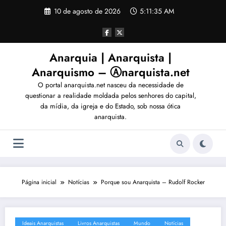
Pular
10 de agosto de 2026
5:11:37 AM
para
o
conteúdo
Anarquia | Anarquista |
Anarquismo – Ⓐnarquista.net
O portal anarquista.net nasceu da necessidade de
questionar a realidade moldada pelos senhores do capital,
da mídia, da igreja e do Estado, sob nossa ótica
anarquista.
Página inicial
Notícias
Porque sou Anarquista – Rudolf Rocker
Ideais Anarquistas
Livros Anarquistas
Mundo
Notícias