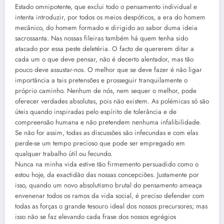
Estado omnipotente, que exclui todo o pensamento individual e
intenta introduzir, por todos os meios despóticos, a era do homem
mecânico, do homem formado e dirigido ao sabor duma ideia
sacrossanta. Nas nossas fileiras também há quem tenha sido
atacado por essa peste deletéria. O facto de quererem ditar a
cada um o que deve pensar, não é decerto alentador, mas tão
pouco deve assustar-nos. O melhor que se deve fazer é não ligar
importância a tais pretensões e prosseguir tranquilamente o
próprio caminho. Nenhum de nós, nem sequer o melhor, pode
oferecer verdades absolutas, pois não existem. As polémicas só são
úteis quando inspiradas pelo espírito de tolerância e de
compreensão humana e não pretendem nenhuma infalibilidade.
Se não for assim, todas as discussões são infecundas e com elas
perde-se um tempo precioso que pode ser empregado em
qualquer trabalho útil ou fecundo.
Nunca na minha vida estive tão firmemento persuadido como o
estou hoje, da exactidão das nossas concepciões. Justamente por
isso, quando um novo absolutismo brutal do pensamento ameaça
envenenar todos os ramos da vida social, é preciso defender com
todas as forças o grande tesouro ideal dos nossos precursores; mas
isso não se faz elevando cada frase dos nossos egrégios