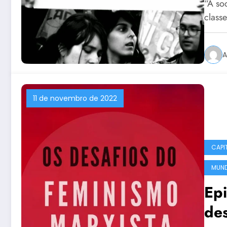
“A so
class
A
11 de novembro de 2022
CAPI
MUN
Epi
des