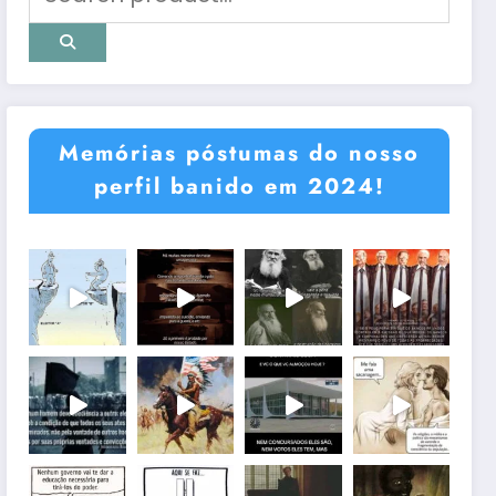
Memórias póstumas do nosso
perfil banido em 2024!