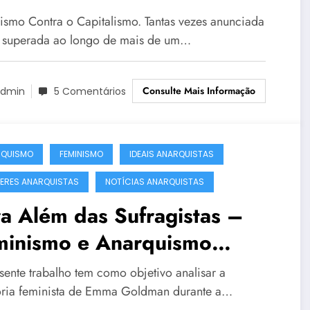
ismo Contra o Capitalismo. Tantas vezes anunciada
superada ao longo de mais de um…
Consulte Mais Informação
dmin
5 Comentários
RQUISMO
FEMINISMO
IDEAIS ANARQUISTAS
ERES ANARQUISTAS
NOTÍCIAS ANARQUISTAS
a Além das Sufragistas –
minismo e Anarquismo
gundo Emma Goldman
sente trabalho tem como objetivo analisar a
ante a Era Progressista nos
tória feminista de Emma Goldman durante a…