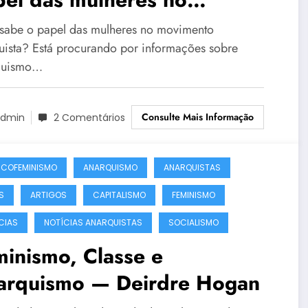
vimento anarquista!
sabe o papel das mulheres no movimento
uista? Está procurando por informações sobre
quismo…
Consulte Mais Informação
dmin
2 Comentários
COFEMINISMO
ANARQUISMO
ANARQUISTAS
S
ARTIGOS
CAPITALISMO
FEMINISMO
CIAS
NOTÍCIAS ANARQUISTAS
SOCIALISMO
inismo, Classe e
arquismo — Deirdre Hogan