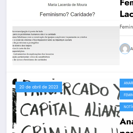
Fe
La
Femin
A
ANA
20 de abril de 2023
FEMI
NOTÍ
An
pa