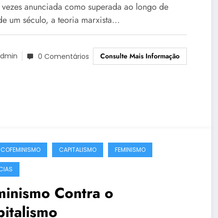
ações entre Feminismo(s) e
s vezes anunciada como superada ao longo de
rxismo
de um século, a teoria marxista…
Consulte Mais Informação
dmin
0 Comentários
COFEMINISMO
CAPITALISMO
FEMINISMO
CIAS
minismo Contra o
italismo