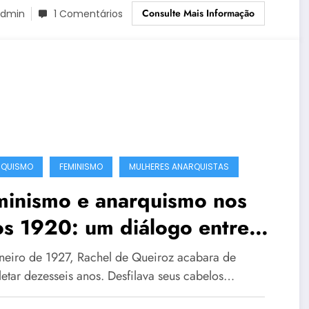
Consulte Mais Informação
dmin
1 Comentários
RQUISMO
FEMINISMO
MULHERES ANARQUISTAS
minismo e anarquismo nos
s 1920: um diálogo entre
hel de Queiroz e Maria
neiro de 1927, Rachel de Queiroz acabara de
cerda de Moura
etar dezesseis anos. Desfilava seus cabelos…