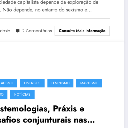
ciedade capitalista depende da exploração de
e. Não depende, no entanto do sexismo e…
Consulte Mais Informação
dmin
2 Comentários
TALISMO
DIVERSOS
FEMINISMO
MARXISMO
DO
NOTÍCIAS
stemologias, Práxis e
afios conjunturais nas