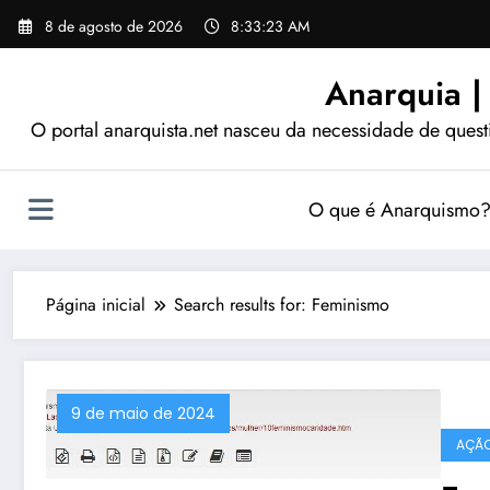
Pular
8 de agosto de 2026
8:33:24 AM
para
o
Anarquia |
conteúdo
O portal anarquista.net nasceu da necessidade de quest
O que é Anarquismo
Página inicial
Search results for: Feminismo
9 de maio de 2024
AÇÃO