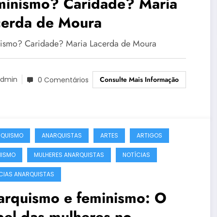
minismo? Caridade? Maria
cerda de Moura
ismo? Caridade? Maria Lacerda de Moura
Consulte Mais Informação
dmin
0 Comentários
RQUISMO
ANARQUISTAS
ARTES
ARTIGOS
NISMO
MULHERES ANARQUISTAS
NOTÍCIAS
CIAS ANARQUISTAS
arquismo e feminismo: O
pel das mulheres no