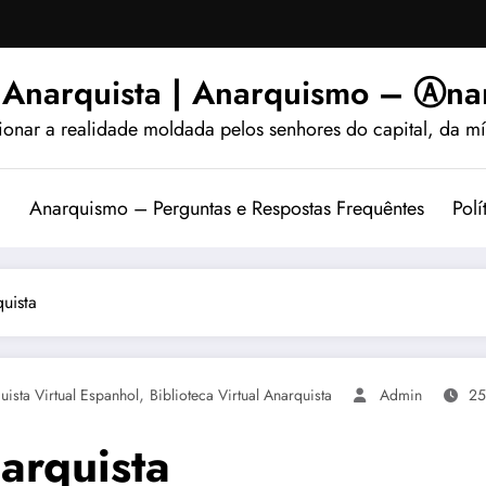
 Anarquista | Anarquismo – Ⓐnar
ionar a realidade moldada pelos senhores do capital, da míd
?
Anarquismo – Perguntas e Respostas Frequêntes
Polí
quista
,
uista Virtual Espanhol
Biblioteca Virtual Anarquista
Admin
25
narquista