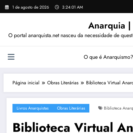
Pular
1 de agosto de 2026
3:24:02 AM
para
o
Anarquia |
conteúdo
O portal anarquista.net nasceu da necessidade de quest
O que é Anarquismo
Página inicial
Obras Literárias
Biblioteca Virtual Anar
Livros Anarquistas
Obras Literárias
Biblioteca Anarq
Biblioteca Virtual A