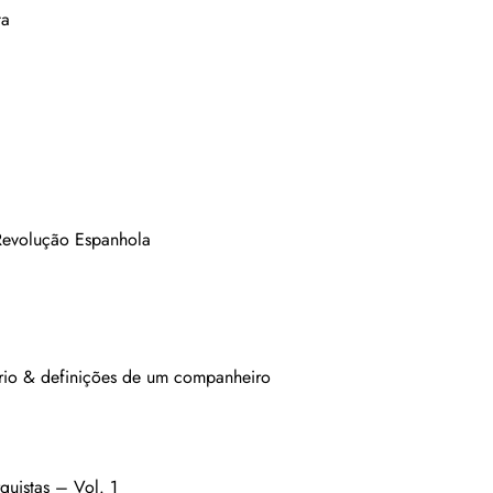
ta
Revolução Espanhola
ário & definições de um companheiro
uistas – Vol. 1