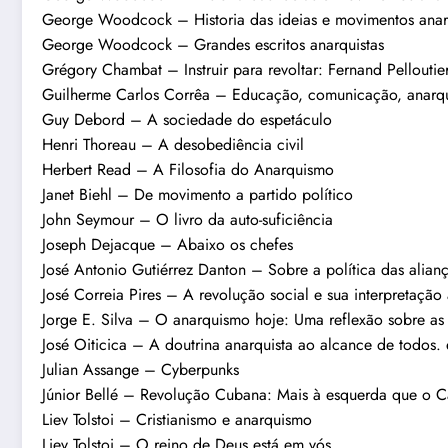
George Woodcock – Historia das ideias e movimentos anar
George Woodcock – Grandes escritos anarquistas
Grégory Chambat – Instruir para revoltar: Fernand Pellout
Guilherme Carlos Corrêa – Educação, comunicação, anarq
Guy Debord – A sociedade do espetáculo
Henri Thoreau – A desobediência civil
Herbert Read – A Filosofia do Anarquismo
Janet Biehl – De movimento a partido político
John Seymour – O livro da auto-suficiência
Joseph Dejacque – Abaixo os chefes
José Antonio Gutiérrez Danton – Sobre a política das alian
José Correia Pires – A revolução social e sua interpretação 
Jorge E. Silva – O anarquismo hoje: Uma reflexão sobre as al
José Oiticica – A doutrina anarquista ao alcance de todos.
Julian Assange – Cyberpunks
Júnior Bellé – Revolução Cubana: Mais à esquerda que o C
Liev Tolstoi – Cristianismo e anarquismo
Liev Tolstoi – O reino de Deus está em vós