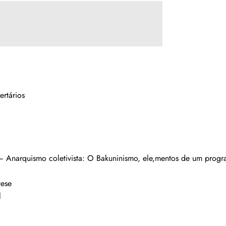
rtários
Anarquismo coletivista: O Bakuninismo, ele,mentos de um progra
tese
l