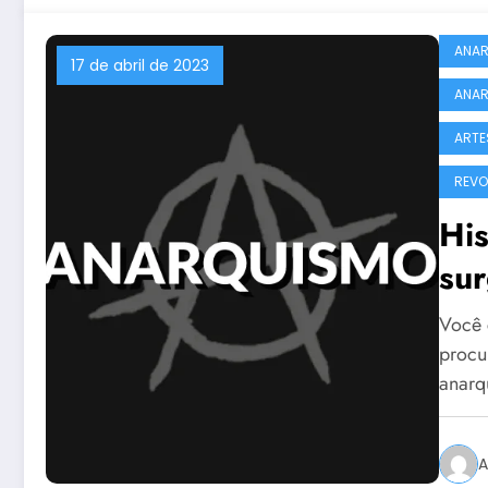
ANAR
17 de abril de 2023
ANAR
ARTE
REVO
His
su
Eur
Você 
procu
anar
A