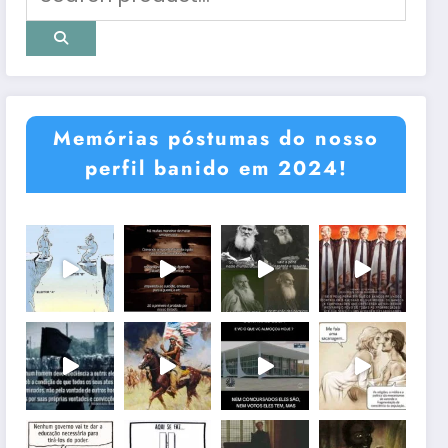
Memórias póstumas do nosso
perfil banido em 2024!