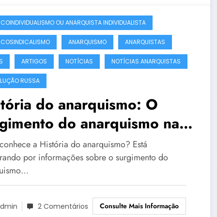
COINDIVIDUALISMO OU ANARQUISTA INDIVIDUALISTA
COSINDICALISMO
ANARQUISMO
ANARQUISTAS
S
ARTIGOS
NOTÍCIAS
NOTÍCIAS ANARQUISTAS
LUÇÃO RUSSA
tória do anarquismo: O
rgimento do anarquismo na
opa no século XIX!
conhece a História do anarquismo? Está
rando por informações sobre o surgimento do
quismo…
Consulte Mais Informação
dmin
2 Comentários