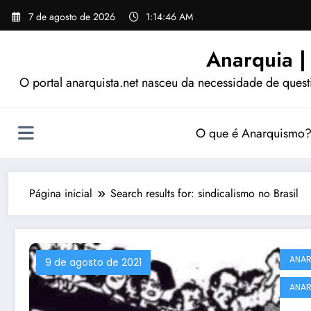
Pular
7 de agosto de 2026
1:14:47 AM
para
o
Anarquia |
conteúdo
O portal anarquista.net nasceu da necessidade de quest
O que é Anarquismo
Página inicial
Search results for: sindicalismo no Brasil
ANA
9 de agosto de 2021
ANAR