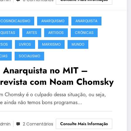
COSINDICALISMO
ANARQUISMO
ANARQUISTA
QUISTAS
ARTES
ARTIGOS
CRÔNICAS
RSOS
LIVROS
MARXISMO
MUNDO
CIAS
SOCIALISMO
 Anarquista no MIT –
trevista com Noam Chomsky
 Chomsky é o culpado dessa situação, ou seja,
e ainda não temos bons programas…
Consulte Mais Informação
dmin
2 Comentários