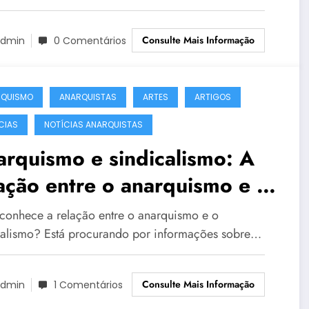
Consulte Mais Informação
dmin
0 Comentários
RQUISMO
ANARQUISTAS
ARTES
ARTIGOS
CIAS
NOTÍCIAS ANARQUISTAS
rquismo e sindicalismo: A
ação entre o anarquismo e o
dicalismo!
conhece a relação entre o anarquismo e o
calismo? Está procurando por informações sobre…
Consulte Mais Informação
dmin
1 Comentários