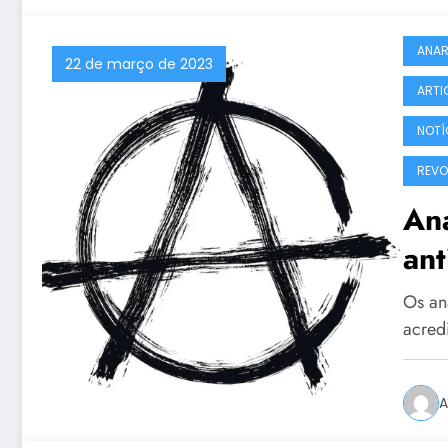
ANA
22 de março de 2023
ARTI
NOTÍ
REVO
Ana
an
Os ana
acred
A