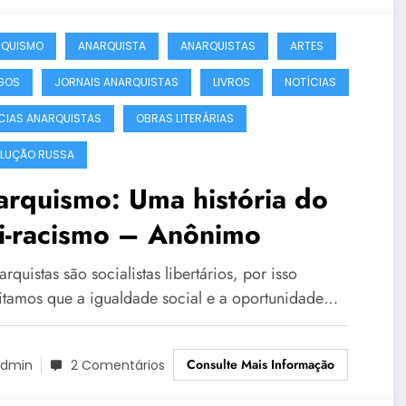
RQUISMO
ANARQUISTA
ANARQUISTAS
ARTES
GOS
JORNAIS ANARQUISTAS
LIVROS
NOTÍCIAS
CIAS ANARQUISTAS
OBRAS LITERÁRIAS
LUÇÃO RUSSA
rquismo: Uma história do
ti-racismo – Anônimo
rquistas são socialistas libertários, por isso
itamos que a igualdade social e a oportunidade…
Consulte Mais Informação
dmin
2 Comentários