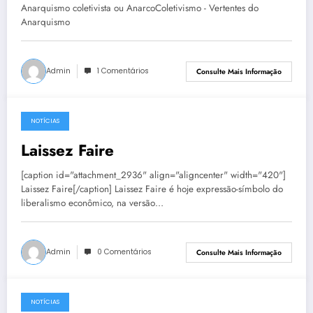
Anarquismo
Anarquismo coletivista ou AnarcoColetivismo - Vertentes do
Anarquismo
Admin
1 Comentários
Consulte Mais Informação
NOTÍCIAS
8 de junho de 2013
Laissez Faire
[caption id="attachment_2936" align="aligncenter" width="420"]
Laissez Faire[/caption] Laissez Faire é hoje expressão-símbolo do
liberalismo econômico, na versão…
Admin
0 Comentários
Consulte Mais Informação
NOTÍCIAS
7 de junho de 2013