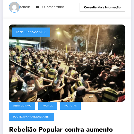
Admin
7 Comentários
Consulte Mais Informação
12 de junho de 2013
ANARQUISMO
MUNDO
NOTÍCIAS
POLITICA - ANARQUISTA.NET
Rebelião Popular contra aumento