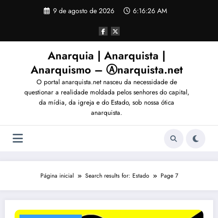
Pular
9 de agosto de 2026
6:16:28 AM
para
o
conteúdo
Anarquia | Anarquista |
Anarquismo – Ⓐnarquista.net
O portal anarquista.net nasceu da necessidade de
questionar a realidade moldada pelos senhores do capital,
da mídia, da igreja e do Estado, sob nossa ótica
anarquista.
Página inicial
Search results for: Estado
Page 7