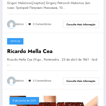
Grigori Maksimov[/caption] Grigory Petrovich Maksimov (em
russo: Григорий Петрович Максимов, 10…
Admin
0 Comentários
Consulte Mais Informação
NOTÍCIAS
8 de junho de 2013
Ricardo Mella Cea
Ricardo Mella Cea (Vigo , Pontevedra , 23 de abril de 1861 - ibid
,…
Admin
0 Comentários
Consulte Mais Informação
8 de junho de 2013