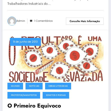
Trabalhadores Industriais do…
Admin
1 Comentários
Consulte Mais Informação
9 de junho de 2013
MUNDO
NOTÍCIAS
OBRAS LITERÁRIAS
PROTESTOS/MANIFESTOS
SONETOS E POESIAS
O Primeiro Equivoco