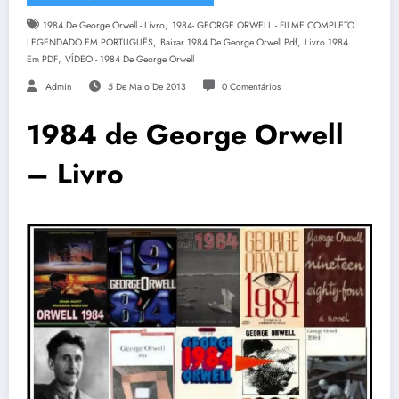
,
1984 De George Orwell - Livro
1984- GEORGE ORWELL - FILME COMPLETO
,
,
LEGENDADO EM PORTUGUÊS
Baixar 1984 De George Orwell Pdf
Livro 1984
,
Em PDF
VÍDEO - 1984 De George Orwell
Admin
5 De Maio De 2013
0 Comentários
1984 de George Orwell
– Livro