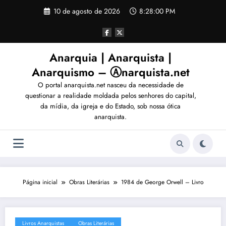
Pular
10 de agosto de 2026
8:28:01 PM
para
o
conteúdo
Anarquia | Anarquista |
Anarquismo – Ⓐnarquista.net
O portal anarquista.net nasceu da necessidade de
questionar a realidade moldada pelos senhores do capital,
da mídia, da igreja e do Estado, sob nossa ótica
anarquista.
Página inicial
Obras Literárias
1984 de George Orwell – Livro
Livros Anarquistas
Obras Literárias