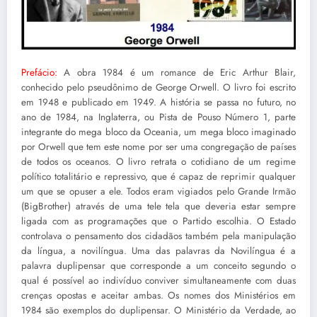
Prefácio:
A obra 1984 é um romance de Eric Arthur Blair,
conhecido pelo pseudônimo de George Orwell. O livro foi escrito
em 1948 e publicado em 1949. A história se passa no futuro, no
ano de 1984, na Inglaterra, ou Pista de Pouso Número 1, parte
integrante do mega bloco da Oceania, um mega bloco imaginado
por Orwell que tem este nome por ser uma congregação de países
de todos os oceanos. O livro retrata o cotidiano de um regime
político totalitário e repressivo, que é capaz de reprimir qualquer
um que se opuser a ele. Todos eram vigiados pelo Grande Irmão
(BigBrother) através de uma tele tela que deveria estar sempre
ligada com as programações que o Partido escolhia. O Estado
controlava o pensamento dos cidadãos também pela manipulação
da língua, a novilíngua. Uma das palavras da Novilíngua é a
palavra duplipensar que corresponde a um conceito segundo o
qual é possível ao indivíduo conviver simultaneamente com duas
crenças opostas e aceitar ambas. Os nomes dos Ministérios em
1984 são exemplos do duplipensar. O Ministério da Verdade, ao