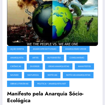
AÇÃO DIRETA
ANARCOPRIMITIVISMO
ANARQUISMO VERDE
ANARQUISTA
ARTES
AUTOGESTÃO
CONSUMISMO
CRÔNICAS
DIVERSOS
IDEAIS ANARQUISTAS
MANIFESTOS
MUNDO
NATUREZA
NOTÍCIAS
NOTÍCIAS ANARQUISTAS
OBRAS LITERÁRIAS
POLITICA - ANARQUISTA.NET
Manifesto pela Anarquia Sócio-
Ecológica