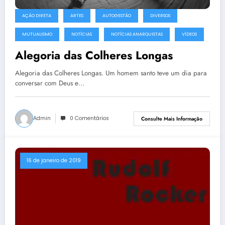
AÇÃO DIRETA
ARTES
AUTOGESTÃO
DIVERSOS
MUTUALISMO
NOTÍCIAS
NOTÍCIAS ANARQUISTAS
VÍDEOS
Alegoria das Colheres Longas
Alegoria das Colheres Longas. Um homem santo teve um dia para
conversar com Deus e…
Admin
0 Comentários
Consulte Mais Informação
16 de janeiro de 2019