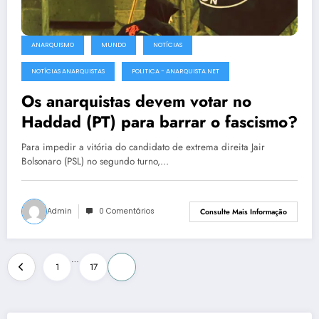
ANARQUISMO
MUNDO
NOTÍCIAS
NOTÍCIAS ANARQUISTAS
POLITICA - ANARQUISTA.NET
Os anarquistas devem votar no
Haddad (PT) para barrar o fascismo?
Para impedir a vitória do candidato de extrema direita Jair
Bolsonaro (PSL) no segundo turno,…
Admin
0 Comentários
Consulte Mais Informação
Paginação
…
1
17
18
de
posts