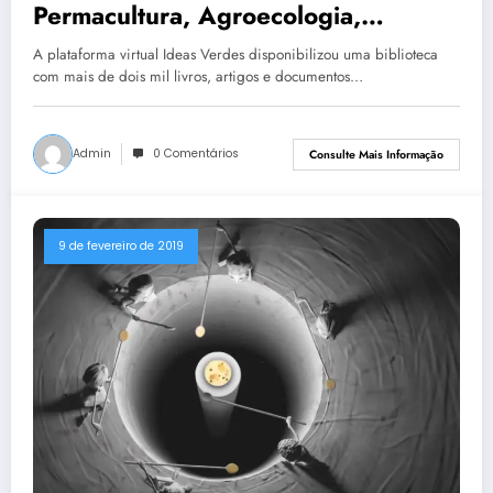
Permacultura, Agroecologia,
sustentabilidade e Bioconstrução
A plataforma virtual Ideas Verdes disponibilizou uma biblioteca
com mais de dois mil livros, artigos e documentos…
Admin
0 Comentários
Consulte Mais Informação
9 de fevereiro de 2019