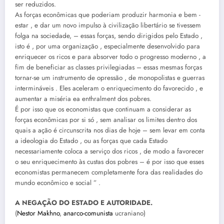
ser reduzidos.
As forças econômicas que poderiam produzir harmonia e bem -
estar , e dar um novo impulso à civilização libertário se tivessem
folga na sociedade, – essas forças, sendo dirigidos pelo Estado ,
isto é , por uma organização , especialmente desenvolvido para
enriquecer os ricos e para absorver todo o progresso moderno , a
fim de beneficiar as classes privilegiadas – essas mesmas forças
tornar-se um instrumento de opressão , de monopolistas e guerras
intermináveis . Eles aceleram o enriquecimento do favorecido , e
aumentar a miséria ea enthralment dos pobres.
É por isso que os economistas que continuam a considerar as
forças econômicas por si só , sem analisar os limites dentro dos
quais a ação é circunscrita nos dias de hoje – sem levar em conta
a ideologia do Estado , ou as forças que cada Estado
necessariamente coloca a serviço dos ricos , de modo a favorecer
o seu enriquecimento às custas dos pobres – é por isso que esses
economistas permanecem completamente fora das realidades do
mundo econômico e social ” .
A NEGAÇÃO DO ESTADO E AUTORIDADE.
(
Nestor Makhno
,
anarco-comunista
ucraniano)