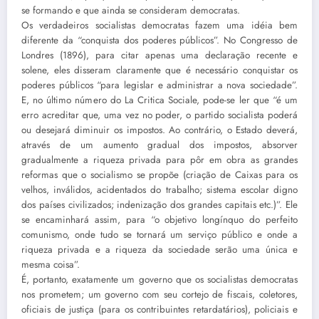
se formando e que ainda se consideram democratas.
Os verdadeiros socialistas democratas fazem uma idéia bem
diferente da “conquista dos poderes públicos”. No Congresso de
Londres (1896), para citar apenas uma declaração recente e
solene, eles disseram claramente que é necessário conquistar os
poderes públicos “para legislar e administrar a nova sociedade”.
E, no último número do La Critica Sociale, pode-se ler que “é um
erro acreditar que, uma vez no poder, o partido socialista poderá
ou desejará diminuir os impostos. Ao contrário, o Estado deverá,
através de um aumento gradual dos impostos, absorver
gradualmente a riqueza privada para pôr em obra as grandes
reformas que o socialismo se propõe (criação de Caixas para os
velhos, inválidos, acidentados do trabalho; sistema escolar digno
dos países civilizados; indenização dos grandes capitais etc.)”. Ele
se encaminhará assim, para “o objetivo longínquo do perfeito
comunismo, onde tudo se tornará um serviço público e onde a
riqueza privada e a riqueza da sociedade serão uma única e
mesma coisa”.
É, portanto, exatamente um governo que os socialistas democratas
nos prometem; um governo com seu cortejo de fiscais, coletores,
oficiais de justiça (para os contribuintes retardatários), policiais e