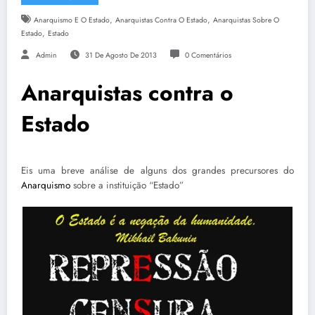
,
,
Anarquismo E O Estado
Anarquistas Contra O Estado
Anarquistas Sobre O
,
Estado
Estado
Admin
31 De Agosto De 2013
0 Comentários
Anarquistas contra o
Estado
Eis uma breve análise de alguns dos grandes precursores do
Anarquismo
sobre a instituição “Estado”