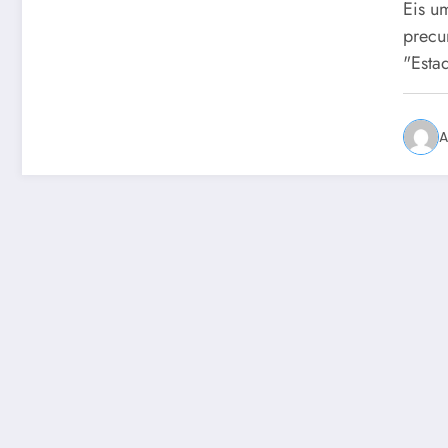
Eis u
precu
"Esta
A