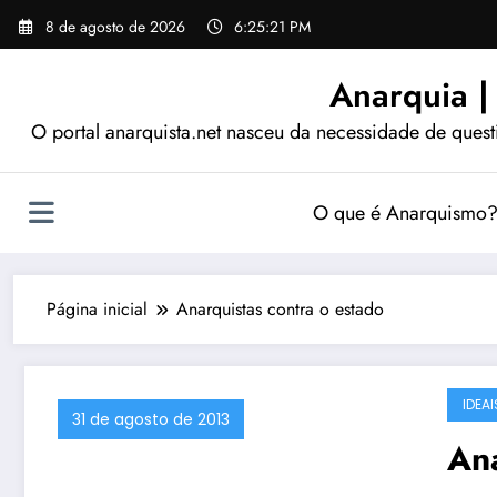
Pular
8 de agosto de 2026
6:25:22 PM
para
o
Anarquia |
conteúdo
O portal anarquista.net nasceu da necessidade de quest
O que é Anarquismo
Página inicial
Anarquistas contra o estado
IDEA
31 de agosto de 2013
Ana