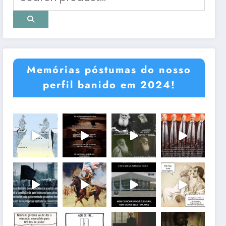
Memórias póstumas do nosso
perfil banido em 2024!