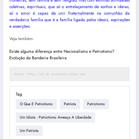
fronteiras, sem família e sem religião, mas com exímias afinidades
coletivas, espirituais, que só o entrelaçamento de sonhos e ideias,
só o amor é capaz de unir fraternalmente na comunhão da
verdadeira família que é a família ligada pelos ideais, aspirações
e asserções.
Veja também:
Existe alguma diferença entre Nacionalismo e Patriotismo?
Evolução da Bandeira Brasileira
Fonte: 
http://pt-br.protopia.wikia.com
Tag
O Que E Patriotismo
Patriota
Patriotismo
Um Idiota - Patriotismo Ameaça A Liberdade
Um Patriota