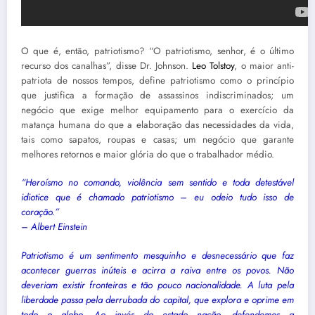
O que é, então, patriotismo? “O patriotismo, senhor, é o último
recurso dos canalhas”, disse Dr. Johnson.
Leo Tolstoy
, o maior anti-
patriota de nossos tempos, define patriotismo como o princípio
que justifica a formação de assassinos indiscriminados; um
negócio que exige melhor equipamento para o exercício da
matança humana do que a elaboração das necessidades da vida,
tais como sapatos, roupas e casas; um negócio que garante
melhores retornos e maior glória do que o trabalhador médio.
“Heroísmo no comando, violência sem sentido e toda detestável
idiotice que é chamado patriotismo – eu odeio tudo isso de
coração.”
– Albert Einstein
Patriotismo é um sentimento mesquinho e desnecessário que faz
acontecer guerras inúteis e acirra a raiva entre os povos. Não
deveriam existir fronteiras e tão pouco nacionalidade.
A luta pela
liberdade passa pela derrubada do capital, que explora e oprime em
todo o globo. Ao invés do estado nação, defendemos a