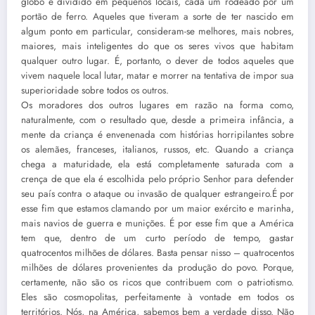
globo é dividido em pequenos locais, cada um rodeado por um
portão de ferro. Aqueles que tiveram a sorte de ter nascido em
algum ponto em particular, consideram-se melhores, mais nobres,
maiores, mais inteligentes do que os seres vivos que habitam
qualquer outro lugar. É, portanto, o dever de todos aqueles que
vivem naquele local lutar, matar e morrer na tentativa de impor sua
superioridade sobre todos os outros.
Os moradores dos outros lugares em razão na forma como,
naturalmente, com o resultado que, desde a primeira infância, a
mente da criança é envenenada com histórias horripilantes sobre
os alemães, franceses, italianos, russos, etc. Quando a criança
chega a maturidade, ela está completamente saturada com a
crença de que ela é escolhida pelo próprio Senhor para defender
seu país contra o ataque ou invasão de qualquer estrangeiro.É por
esse fim que estamos clamando por um maior exército e marinha,
mais navios de guerra e munições. É por esse fim que a América
tem que, dentro de um curto período de tempo, gastar
quatrocentos milhões de dólares. Basta pensar nisso – quatrocentos
milhões de dólares provenientes da produção do povo. Porque,
certamente, não são os ricos que contribuem com o patriotismo.
Eles são cosmopolitas, perfeitamente à vontade em todos os
territórios. Nós, na América, sabemos bem a verdade disso. Não