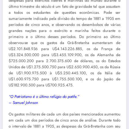
despesas para exércitos líderes e marinhas do mundo durante o
último trimestre do século é um fato de gravidade tal que assustam
a todos os estudantes de questões econômicas. Pode ser
sumariamente indicado pela divisão do tempo de 1881 a 1905 em
períodos de cinco anos, e observando os desembolsos de várias
grandes nações para o exército e marinha feitos durante o
primeiro e o último desses períodos. Do primeiro ao último
observou-se que os gastos da Grã-Bretanha aumentaram de
U$2.101.848.936 para U$4.143.226.885, os da França de
U$3.324.500.000 para U$3.455.109.900, os da Alemanha de
$725.000.200 para 2.700.375.600 de dólares, os do Estados
Unidos de U$1.275.500.750 para U$2.650.900.450, os da Rússia
de U$1.900.975.500 à U$5.250.445.100, os da Itália de
U$1.600.975.750 para U$1.755.500.100, e os do Japão de
U$182.900.500 para U$700.925.475.
“O Patriotismo é o último refúgio do patife.”
– Samuel Johnson
Os gastos militares de cada um dos países mencionados aumentou
em cada um dos períodos de cinco anos de análise. Durante todo
o intervalo de 1881 a 1905, as despesas da Grã-Bretanha com seu