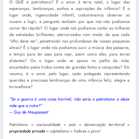
O QUE é patriotismo? É o amor à terra natal, o lugar das
esperanças, lembranças, sonhos e aspirações da infância? É o
lugar onde, ingenuidade infantil, costumávamos observar as
nuvens a fugir, e pergunto também por que nós não podíamos
correr tão rápido? O lugar onde nós podíamos contar as milhares
de estreladas brilhantes, aterrorizados com medo de que cada
“olho deve ser”, penetrando nas profundezas de nossas pequenas
almas? É o lugar onde nós podíamos ouvir a música dos pássaros,
e tempo para ter asas para voar, assim como eles, para terras
distantes? Ou o lugar onde se apoiar no joelho da mãe,
encantados pelos lindos contos de grandes feitos e conquistas? Em
resumo, é o amor pelo lugar, cada polegada representando
queridas e preciosas lembranças de uma infância feliz, alegre e
brincalhona?
“Se a guerra é uma coisa horrível, não seria o patriotismo a ideia-
mãe que a nutre?”
– Guy de Maupassant
Patriotismo = nacionalidade = país = demarcação territorial =
propriedade privada
= capitalismo = foda-se o povo!