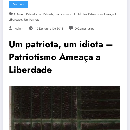
Notícias
,
,
,
O Que E Patriotismo
Patriota
Patriotismo
Um Idiota - Patriotismo Ameaça A
,
Liberdade
Um Patriota
Admin
16 De Junho De 2013
0 Comentários
Um patriota, um idiota –
Patriotismo Ameaça a
Liberdade