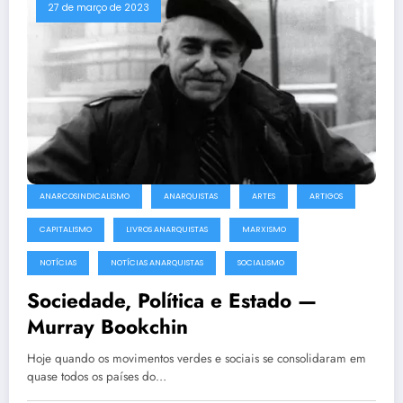
27 de março de 2023
ANARCOSINDICALISMO
ANARQUISTAS
ARTES
ARTIGOS
CAPITALISMO
LIVROS ANARQUISTAS
MARXISMO
NOTÍCIAS
NOTÍCIAS ANARQUISTAS
SOCIALISMO
Sociedade, Política e Estado —
Murray Bookchin
Hoje quando os movimentos verdes e sociais se consolidaram em
quase todos os países do…