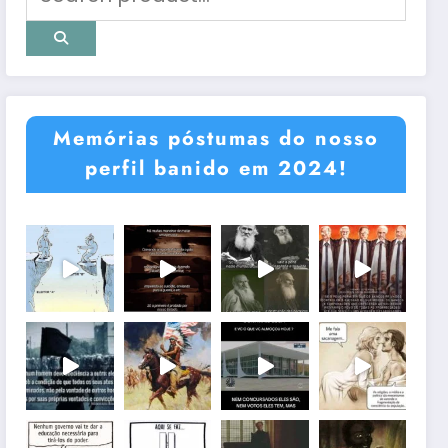
Memórias póstumas do nosso
perfil banido em 2024!