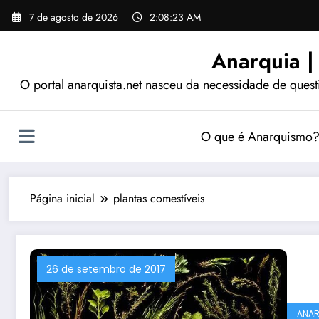
Pular
7 de agosto de 2026
2:08:23 AM
para
o
Anarquia |
conteúdo
O portal anarquista.net nasceu da necessidade de quest
O que é Anarquismo
Página inicial
plantas comestíveis
26 de setembro de 2017
ANAR