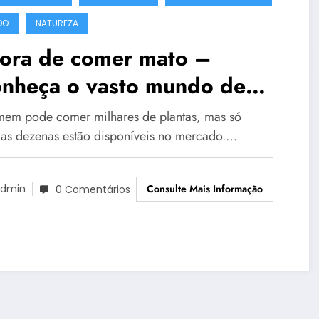
DO
NATUREZA
hora de comer mato –
nheça o vasto mundo de
mentos nutritivos que estão
em pode comer milhares de plantas, mas só
brotando em terrenos
as dezenas estão disponíveis no mercado.…
dios perto da sua casa.
Consulte Mais Informação
dmin
0 Comentários