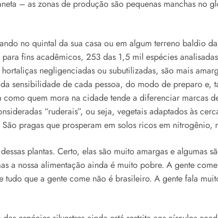
planeta – as zonas de produção são pequenas manchas no gl
rotando no quintal da sua casa ou em algum terreno baldio 
ara fins acadêmicos, 253 das 1,5 mil espécies analisadas. Sã
hortaliças negligenciadas ou subutilizadas, são mais ama
 da sensibilidade de cada pessoa, do modo de preparo e,
sim como quem mora na cidade tende a diferenciar marcas de
onsideradas “ruderais”, ou seja, vegetais adaptados às cer
er. São pragas que prosperam em solos ricos em nitrogênio
essas plantas. Certo, elas são muito amargas e algumas são
 mas a nossa alimentação ainda é muito pobre. A gente come
e tudo que a gente come não é brasileiro. A gente fala mui