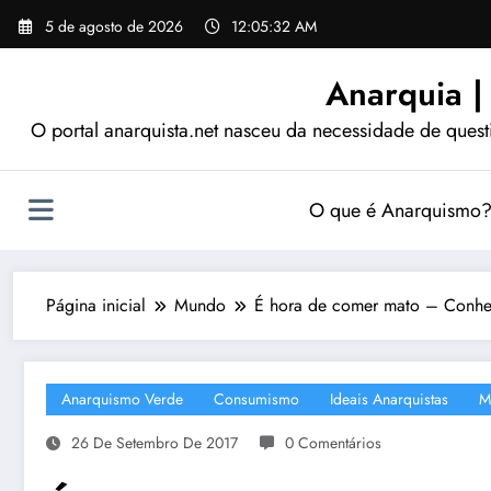
Pular
5 de agosto de 2026
12:05:33 AM
para
o
Anarquia |
conteúdo
O portal anarquista.net nasceu da necessidade de quest
O que é Anarquismo
Página inicial
Mundo
É hora de comer mato – Conheça
Anarquismo Verde
Consumismo
Ideais Anarquistas
M
26 De Setembro De 2017
0 Comentários