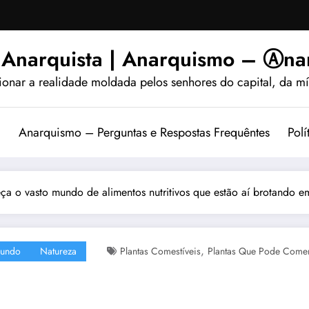
 Anarquista | Anarquismo – Ⓐnar
ionar a realidade moldada pelos senhores do capital, da míd
?
Anarquismo – Perguntas e Respostas Frequêntes
Polí
 o vasto mundo de alimentos nutritivos que estão aí brotando em 
,
undo
Natureza
Plantas Comestíveis
Plantas Que Pode Come