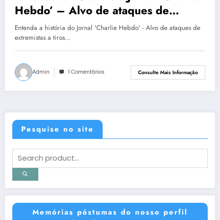
Hebdo’ – Alvo de ataques de
extremistas a tiros em Paris
Entenda a história do Jornal 'Charlie Hebdo' - Alvo de ataques de
extremistas a tiros…
Admin
1 Comentários
Consulte Mais Informação
Pesquise no site
Memórias póstumas do nosso perfil