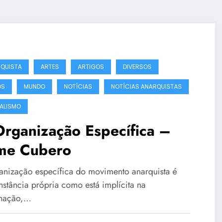
QUISTA
ARTES
ARTIGOS
DIVERSOS
OS
MUNDO
NOTÍCIAS
NOTÍCIAS ANARQUISTAS
ALISMO
rganização Específica –
ime Cubero
anização específica do movimento anarquista é
nstância própria como está implícita na
nação,…