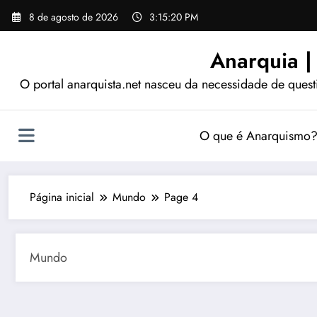
Pular
8 de agosto de 2026
3:15:22 PM
para
o
Anarquia |
conteúdo
O portal anarquista.net nasceu da necessidade de quest
O que é Anarquismo
Página inicial
Mundo
Page 4
Mundo