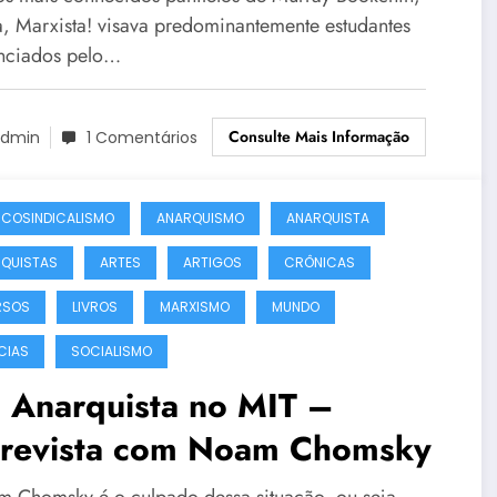
a, Marxista! visava predominantemente estudantes
enciados pelo…
Consulte Mais Informação
dmin
1 Comentários
COSINDICALISMO
ANARQUISMO
ANARQUISTA
QUISTAS
ARTES
ARTIGOS
CRÔNICAS
RSOS
LIVROS
MARXISMO
MUNDO
CIAS
SOCIALISMO
 Anarquista no MIT –
trevista com Noam Chomsky
 Chomsky é o culpado dessa situação, ou seja,