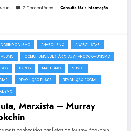
Consulte Mais Informação
dmin
2 Comentários
COSINDICALISMO
ANARQUISMO
ANARQUISTAS
TALISMO
COMUNISMO LIBERTÁRIO OU ANARCOCOMUNISMO
RSOS
LIVROS
MARXISMO
MUNDO
CIAS
REVOLUÇÃO RUSSA
REVOLUÇÃO SOCIAL
ALISMO
uta, Marxista – Murray
okchin
s mais conhecidos panfletos de Murray Bookchin,