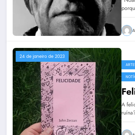
porqu
A
24 de janeiro de 2023
ARTE
NOTÍ
Fel
A fel
ruína
A