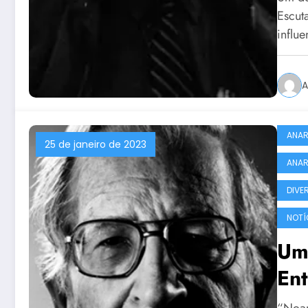
Escut
influ
A
ANAR
25 de janeiro de 2023
ANAR
DIVE
NOTÍ
Um
En
“Noam