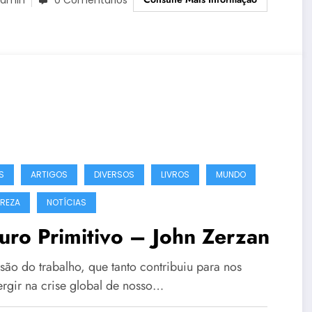
0 Comentários
S
ARTIGOS
DIVERSOS
LIVROS
MUNDO
REZA
NOTÍCIAS
uro Primitivo – John Zerzan
são do trabalho, que tanto contribuiu para nos
rgir na crise global de nosso…