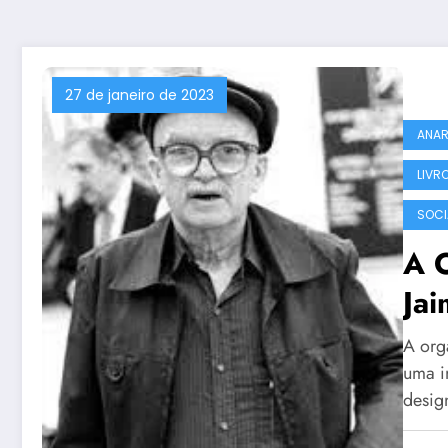
27 de janeiro de 2023
ANAR
LIVR
SOCI
A O
Ja
A org
uma i
desig