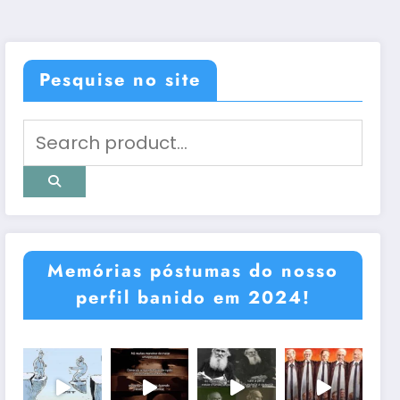
Pesquise no site
Memórias póstumas do nosso
perfil banido em 2024!