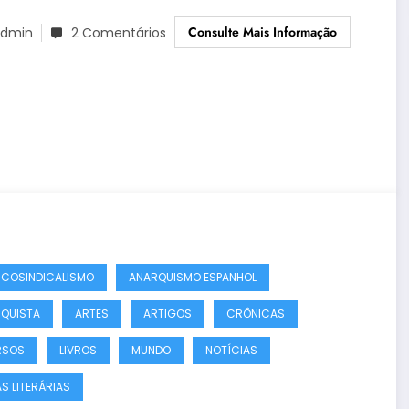
Consulte Mais Informação
dmin
2 Comentários
COSINDICALISMO
ANARQUISMO ESPANHOL
QUISTA
ARTES
ARTIGOS
CRÔNICAS
RSOS
LIVROS
MUNDO
NOTÍCIAS
S LITERÁRIAS