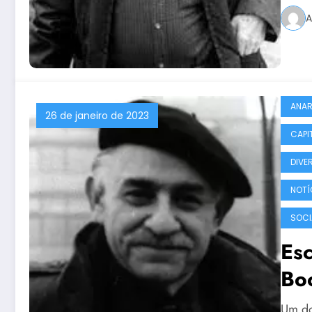
A
ANAR
26 de janeiro de 2023
CAPI
DIVE
NOTÍ
SOCI
Esc
Bo
Um do