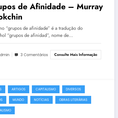
upos de Afinidade – Murray
okchin
mo “grupos de afinidade” é a tradução do
hol “grupos de afinidad”, nome de…
Consulte Mais Informação
dmin
3 Comentários
S
ARTIGOS
CAPITALISMO
DIVERSOS
OS
MUNDO
NOTÍCIAS
OBRAS LITERÁRIAS
ALISMO