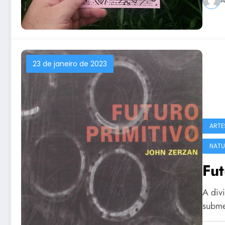
23 de janeiro de 2023
ARTE
NATU
Fut
A divi
subme