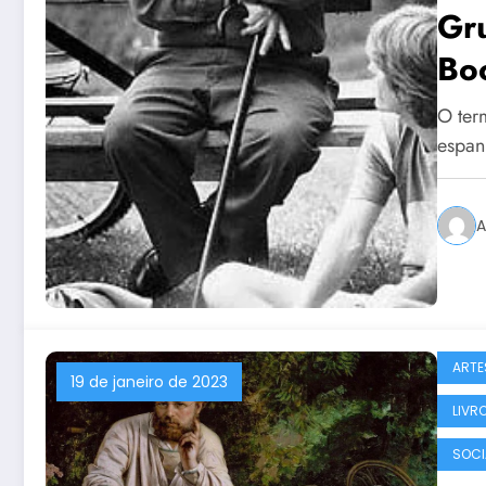
Gr
Bo
O ter
espan
A
ARTE
19 de janeiro de 2023
LIVR
SOCI