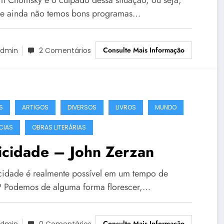
e ainda não temos bons programas…
Consulte Mais Informação
dmin
2 Comentários
S
ARTIGOS
DIVERSOS
LIVROS
MUNDO
CIAS
OBRAS LITERÁRIAS
icidade – John Zerzan
icidade é realmente possível em um tempo de
? Podemos de alguma forma florescer,…
Consulte Mais Informação
dmin