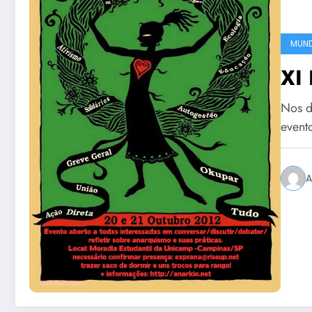
MUN
XI 
Nos d
event
A