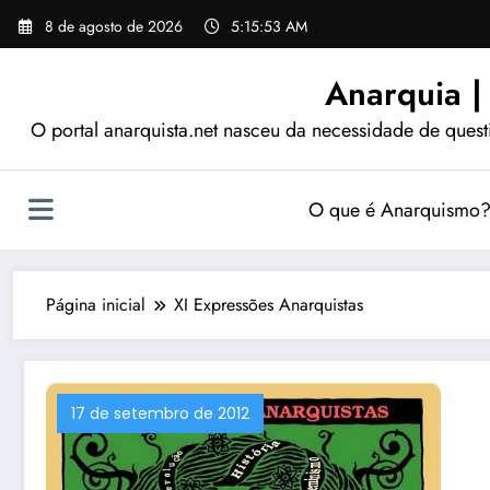
Pular
8 de agosto de 2026
5:15:54 AM
para
o
Anarquia |
conteúdo
O portal anarquista.net nasceu da necessidade de quest
O que é Anarquismo
Página inicial
XI Expressões Anarquistas
17 de setembro de 2012