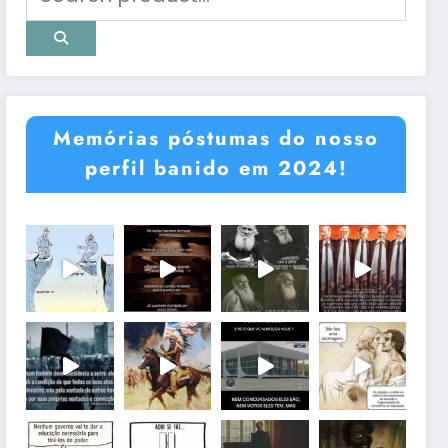
Memórias póstumas do nosso
perfil banido em 2024!