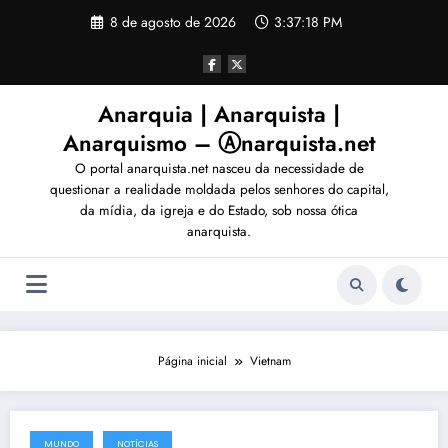
Pular
8 de agosto de 2026
3:37:21 PM
para
o
conteúdo
Anarquia | Anarquista |
Anarquismo – Ⓐnarquista.net
O portal anarquista.net nasceu da necessidade de
questionar a realidade moldada pelos senhores do capital,
da mídia, da igreja e do Estado, sob nossa ótica
anarquista.
Página inicial
Vietnam
MUNDO
NOTÍCIAS