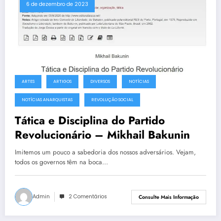
6 de dezembro de 2023
ARTES
ARTIGOS
DIVERSOS
NOTÍCIAS
NOTÍCIAS ANARQUISTAS
REVOLUÇÃO SOCIAL
Tática e Disciplina do Partido
Revolucionário – Mikhail Bakunin
Imitemos um pouco a sabedoria dos nossos adversários. Vejam,
todos os governos têm na boca…
Admin
2 Comentários
Consulte Mais Informação