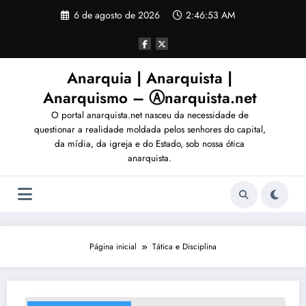
Pular
6 de agosto de 2026
2:46:56 AM
para
o
conteúdo
Anarquia | Anarquista |
Anarquismo – Ⓐnarquista.net
O portal anarquista.net nasceu da necessidade de
questionar a realidade moldada pelos senhores do capital,
da mídia, da igreja e do Estado, sob nossa ótica
anarquista.
Página inicial
Tática e Disciplina