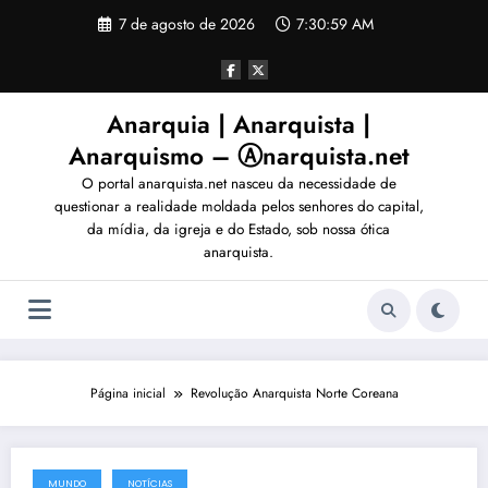
Pular
7 de agosto de 2026
7:31:02 AM
para
o
conteúdo
Anarquia | Anarquista |
Anarquismo – Ⓐnarquista.net
O portal anarquista.net nasceu da necessidade de
questionar a realidade moldada pelos senhores do capital,
da mídia, da igreja e do Estado, sob nossa ótica
anarquista.
Página inicial
Revolução Anarquista Norte Coreana
MUNDO
NOTÍCIAS