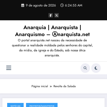
Pular
9 de agosto de 2026
6:24:58 AM
para
o
conteúdo
Anarquia | Anarquista |
Anarquismo – Ⓐnarquista.net
O portal anarquista.net nasceu da necessidade de
questionar a realidade moldada pelos senhores do capital,
da mídia, da igreja e do Estado, sob nossa ótica
anarquista.
Página inicial
Revolta da Salada
NOTÍCIAS
PROTESTOS/MANIFESTOS