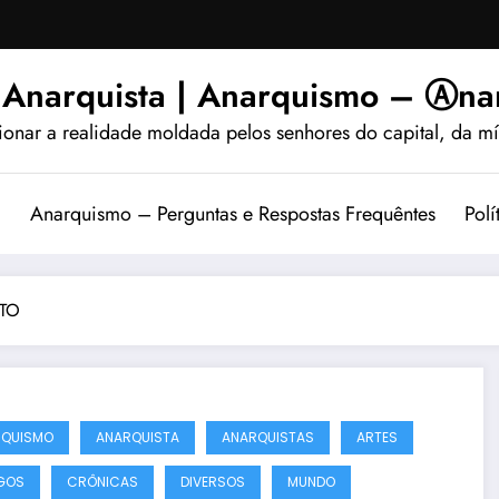
 Anarquista | Anarquismo – Ⓐnar
ionar a realidade moldada pelos senhores do capital, da míd
?
Anarquismo – Perguntas e Respostas Frequêntes
Polí
XTO
RQUISMO
ANARQUISTA
ANARQUISTAS
ARTES
GOS
CRÔNICAS
DIVERSOS
MUNDO