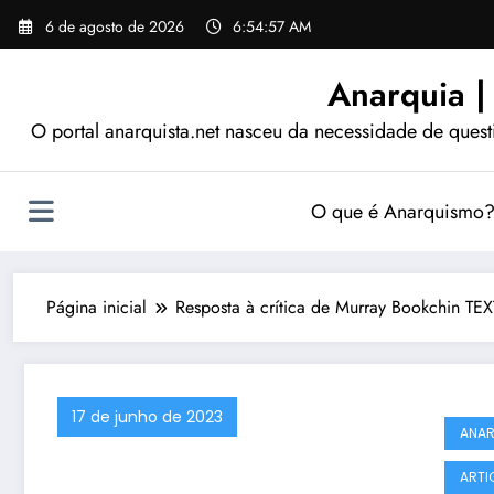
Pular
6 de agosto de 2026
6:54:58 AM
para
o
Anarquia |
conteúdo
O portal anarquista.net nasceu da necessidade de quest
O que é Anarquismo
Página inicial
Resposta à crítica de Murray Bookchin TE
17 de junho de 2023
ANA
ARTI