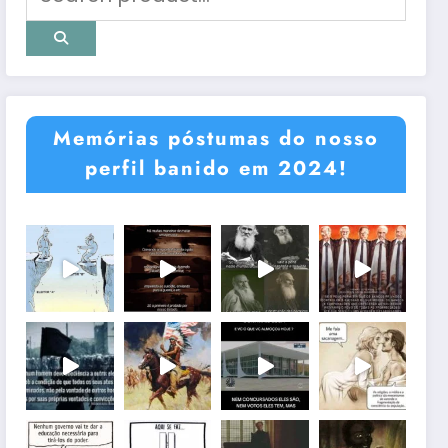
Memórias póstumas do nosso
perfil banido em 2024!