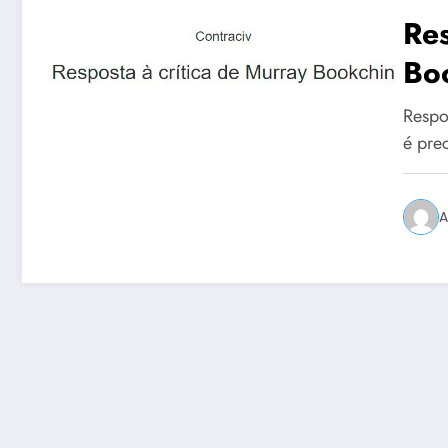
Res
Bo
Respo
é pre
A