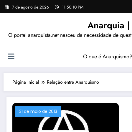
Pular
7 de agosto de 2026
11:50:11 PM
para
o
Anarquia |
conteúdo
O portal anarquista.net nasceu da necessidade de quest
O que é Anarquismo
Página inicial
Relação entre Anarquismo
31 de maio de 2013