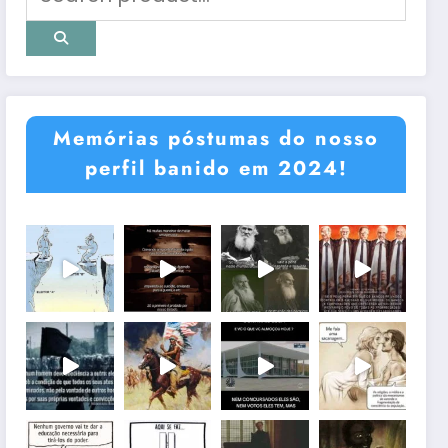
Memórias póstumas do nosso
perfil banido em 2024!