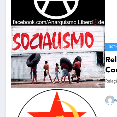
NOTÍ
Rel
Co
Relaç
A