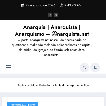
Pular
7 de agosto de 2026
2:43:43 AM
para
o
conteúdo
Anarquia | Anarquista |
Anarquismo – Ⓐnarquista.net
O portal anarquista.net nasceu da necessidade de
questionar a realidade moldada pelos senhores do capital,
da mídia, da igreja e do Estado, sob nossa ótica
anarquista.
Página inicial
Redução da Tarifa do transporte público
PROTESTOS/MANIFESTOS