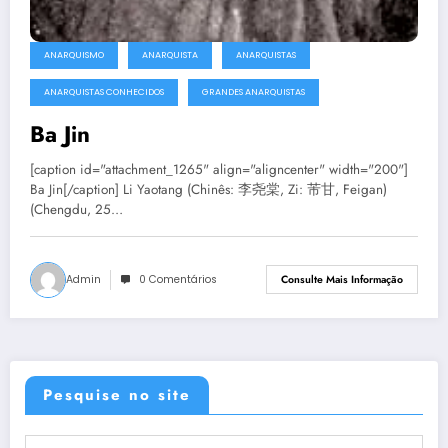
ANARQUISMO
ANARQUISTA
ANARQUISTAS
ANARQUISTAS CONHECIDOS
GRANDES ANARQUISTAS
Ba Jin
[caption id="attachment_1265" align="aligncenter" width="200"]
Ba Jin[/caption] Li Yaotang (Chinês: 李尧棠, Zi: 芾甘, Feigan)
(Chengdu, 25…
Admin
0 Comentários
Consulte Mais Informação
Pesquise no site