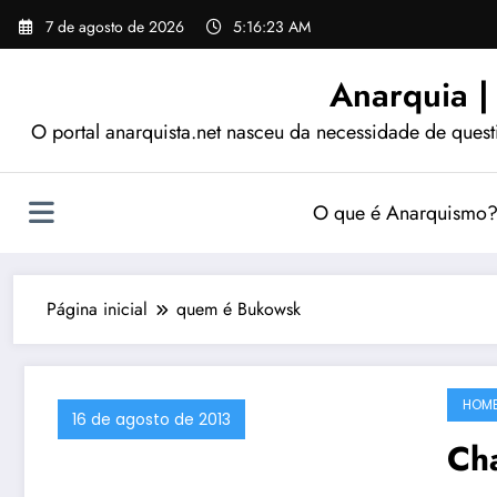
Pular
7 de agosto de 2026
5:16:24 AM
para
o
Anarquia |
conteúdo
O portal anarquista.net nasceu da necessidade de quest
O que é Anarquismo
Página inicial
quem é Bukowsk
HOM
16 de agosto de 2013
Ch