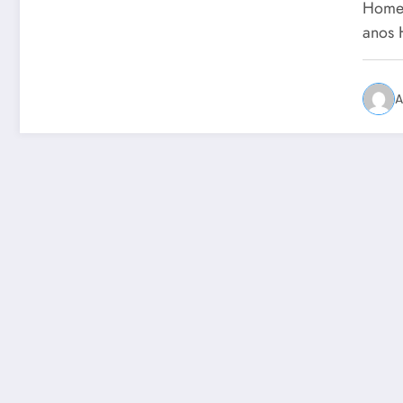
Homen
anos 
A