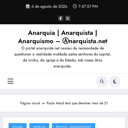
Pular
6 de agosto de 2026
7:48:00 PM
para
o
conteúdo
Anarquia | Anarquista |
Anarquismo – Ⓐnarquista.net
O portal anarquista.net nasceu da necessidade de
questionar a realidade moldada pelos senhores do capital,
da mídia, da igreja e do Estado, sob nossa ótica
anarquista.
Página inicial
Paulo Maluf terá que devolver mais de 21
MUNDO
NOTÍCIAS
POLITICA - ANARQUISTA.NET