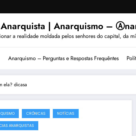
 Anarquista | Anarquismo – Ⓐnar
ionar a realidade moldada pelos senhores do capital, da míd
?
Anarquismo – Perguntas e Respostas Frequêntes
Polí
m ela? dicasa
RQUISMO
CRÔNICAS
NOTÍCIAS
CIAS ANARQUISTAS