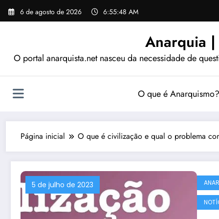
Pular
6 de agosto de 2026
6:55:48 AM
para
o
Anarquia |
conteúdo
O portal anarquista.net nasceu da necessidade de quest
O que é Anarquismo
Página inicial
O que é civilização e qual o problema co
ANA
5 de julho de 2023
NOTÍ