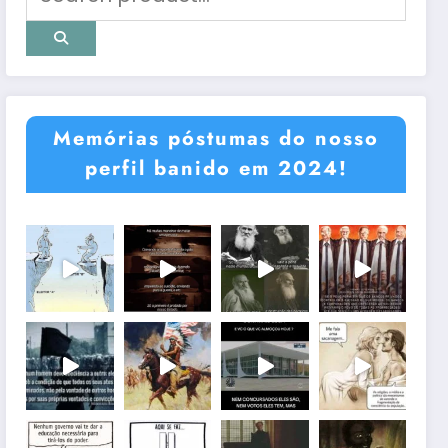
Memórias póstumas do nosso
perfil banido em 2024!