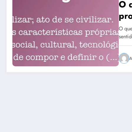
O q
pr
O que
senti
A