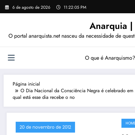
Pular
6 de agosto de 2026
11:22:06 PM
para
o
Anarquia |
conteúdo
O portal anarquista.net nasceu da necessidade de quest
O que é Anarquismo
Página inicial
O Dia Nacional da Consciência Negra é celebrado em 2
qual está esse dia recebe o no
HOM
20 de novembro de 2012