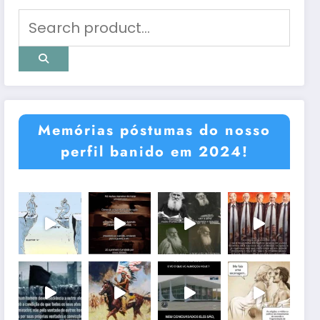
Memórias póstumas do nosso
perfil banido em 2024!