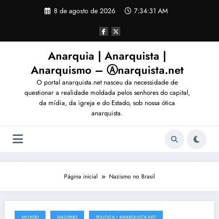
Pular
8 de agosto de 2026
7:34:34 AM
para
o
conteúdo
Anarquia | Anarquista |
Anarquismo – Ⓐnarquista.net
O portal anarquista.net nasceu da necessidade de
questionar a realidade moldada pelos senhores do capital,
da mídia, da igreja e do Estado, sob nossa ótica
anarquista.
Página inicial
Nazismo no Brasil
MUNDO
NAZISMO
POLITICA - ANARQUISTA.NET