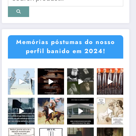
Memórias póstumas do nosso
perfil banido em 2024!