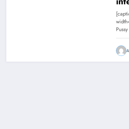
int
apó
[capt
width
Pussy
A