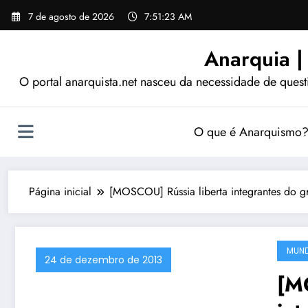
Pular
7 de agosto de 2026
7:51:24 AM
para
o
Anarquia |
conteúdo
O portal anarquista.net nasceu da necessidade de quest
O que é Anarquismo
Página inicial
[MOSCOU] Rússia liberta integrantes do gr
MUN
24 de dezembro de 2013
[M