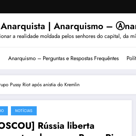
 Anarquista | Anarquismo – Ⓐnar
ionar a realidade moldada pelos senhores do capital, da míd
?
Anarquismo – Perguntas e Respostas Frequêntes
Polí
upo Pussy Riot após anistia do Kremlin
DO
NOTÍCIAS
OSCOU] Rússia liberta