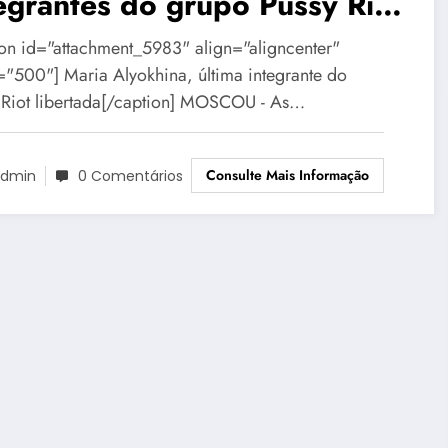
egrantes do grupo Pussy Riot
s anistia do Kremlin
ion id="attachment_5983" align="aligncenter"
="500"] Maria Alyokhina, última integrante do
 Riot libertada[/caption] MOSCOU - As…
Consulte Mais Informação
dmin
0 Comentários