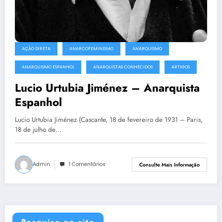
AÇÃO DIRETA
ANARCOFEMINISMO
ANARQUISMO
ANARQUISMO ESPANHOL
ANARQUISTAS CONHECIDOS
ARTIGOS
Lucio Urtubia Jiménez – Anarquista
Espanhol
Lucio Urtubia Jiménez (Cascante, 18 de fevereiro de 1931 – Paris,
18 de julho de…
Admin
1 Comentários
Consulte Mais Informação
Pesquise no site