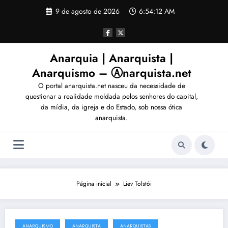
Pular
9 de agosto de 2026
6:54:15 AM
para
o
conteúdo
Anarquia | Anarquista |
Anarquismo – Ⓐnarquista.net
O portal anarquista.net nasceu da necessidade de
questionar a realidade moldada pelos senhores do capital,
da mídia, da igreja e do Estado, sob nossa ótica
anarquista.
Página inicial
Liev Tolstói
ANARQUISMO
ANARQUISTA
ANARQUISTAS