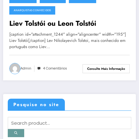
29 de novembro de 2012
ANARQUISTAS CONHECIDOS
Liev Tolstói ou Leon Tolstói
[caption id="attachment_1244" align="aligncenter" width="195"]
Liev Tolstói[/caption] Lev Nikolayevich Tolstoi, mais conhecido em
português como Liev…
Admin
4 Comentários
Consulte Mais Informação
Pesquise no site