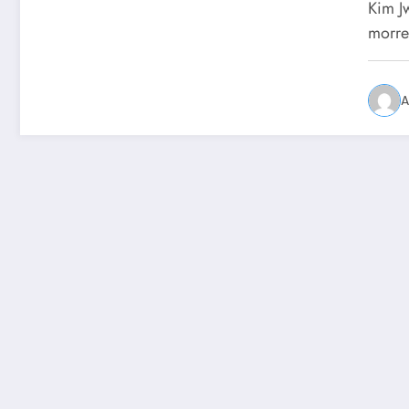
Kim J
morre
A