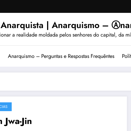
 Anarquista | Anarquismo – Ⓐnar
ionar a realidade moldada pelos senhores do capital, da míd
?
Anarquismo – Perguntas e Respostas Frequêntes
Polí
CIAS
 Jwa-Jin