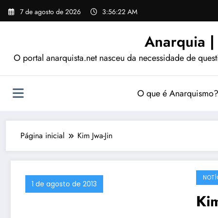
Pular
7 de agosto de 2026
3:56:23 AM
para
o
Anarquia |
conteúdo
O portal anarquista.net nasceu da necessidade de quest
O que é Anarquismo
Página inicial
Kim Jwa-Jin
NOTÍ
1 de agosto de 2013
Kim