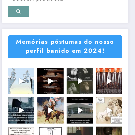
Memórias póstumas do nosso
perfil banido em 2024!