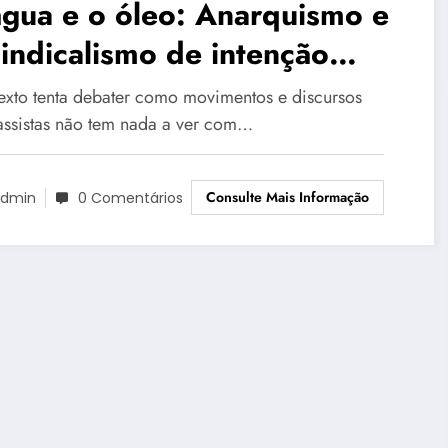
gua e o óleo: Anarquismo e
indicalismo de intenção
olucionária frente ao
texto tenta debater como movimentos e discursos
vismo anticlassista e pós-
lassistas não tem nada a ver com…
ruturalista
Consulte Mais Informação
dmin
0 Comentários