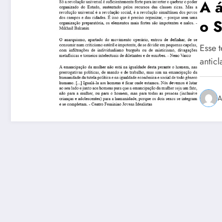
A á
o S
Rev
Esse 
ati
antic
est
A