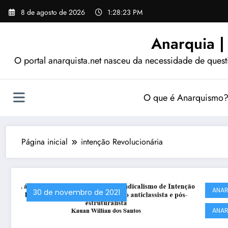
Pular
8 de agosto de 2026
1:28:24 PM
para
o
Anarquia |
conteúdo
O portal anarquista.net nasceu da necessidade de quest
O que é Anarquismo
Página inicial
intenção Revolucionária
ANAR
30 de novembro de 2021
ANAR