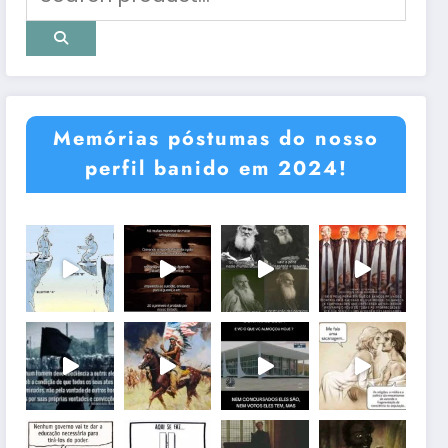
Memórias póstumas do nosso
perfil banido em 2024!