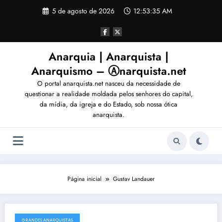
Pular
5 de agosto de 2026
12:53:38 AM
para
o
conteúdo
Anarquia | Anarquista |
Anarquismo – Ⓐnarquista.net
O portal anarquista.net nasceu da necessidade de
questionar a realidade moldada pelos senhores do capital,
da mídia, da igreja e do Estado, sob nossa ótica
anarquista.
Página inicial
Gustav Landauer
GRANDES ANARQUISTAS