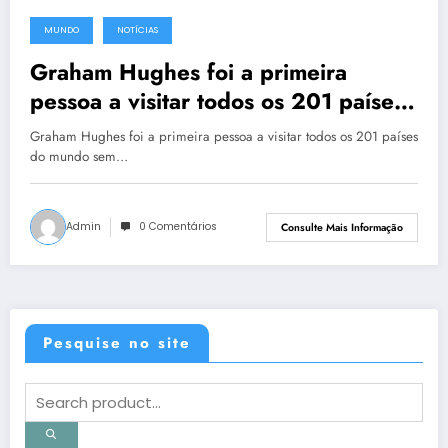
MUNDO
NOTÍCIAS
11 de setembro de 2013
Graham Hughes foi a primeira
pessoa a visitar todos os 201 países
do mundo sem usar aviões
Graham Hughes foi a primeira pessoa a visitar todos os 201 países
do mundo sem…
Admin
0 Comentários
Consulte Mais Informação
Pesquise no site