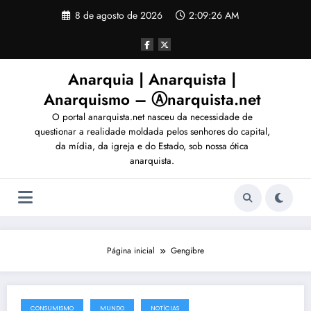
Pular
8 de agosto de 2026
2:09:29 AM
para
o
conteúdo
Anarquia | Anarquista |
Anarquismo – Ⓐnarquista.net
O portal anarquista.net nasceu da necessidade de
questionar a realidade moldada pelos senhores do capital,
da mídia, da igreja e do Estado, sob nossa ótica
anarquista.
Página inicial
Gengibre
CONSUMISMO
MUNDO
NOTÍCIAS