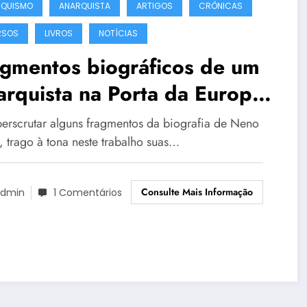
RQUISMO
ANARQUISTA
ARTIGOS
CRÔNICAS
RSOS
LIVROS
NOTÍCIAS
agmentos biográficos de um
rquista na Porta da Europa:
scrita Cronística como
perscrutar alguns fragmentos da biografia de Neno
rita de si em Neno Vasco
, trago à tona neste trabalho suas…
Consulte Mais Informação
dmin
1 Comentários