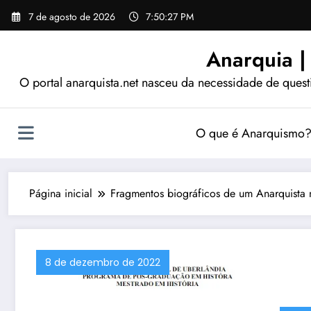
Pular
7 de agosto de 2026
7:50:27 PM
para
o
Anarquia |
conteúdo
O portal anarquista.net nasceu da necessidade de quest
O que é Anarquismo
Página inicial
Fragmentos biográficos de um Anarquista 
8 de dezembro de 2022