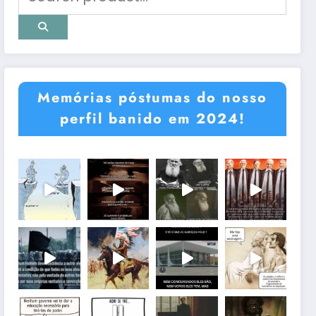
Memórias póstumas do nosso
perfil banido em 2024!