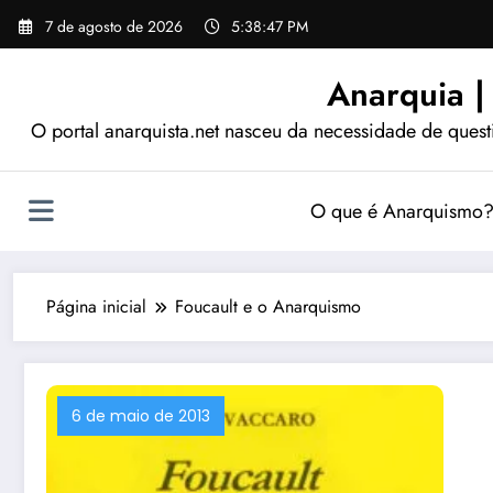
Pular
7 de agosto de 2026
5:38:48 PM
para
o
Anarquia |
conteúdo
O portal anarquista.net nasceu da necessidade de quest
O que é Anarquismo
Página inicial
Foucault e o Anarquismo
6 de maio de 2013