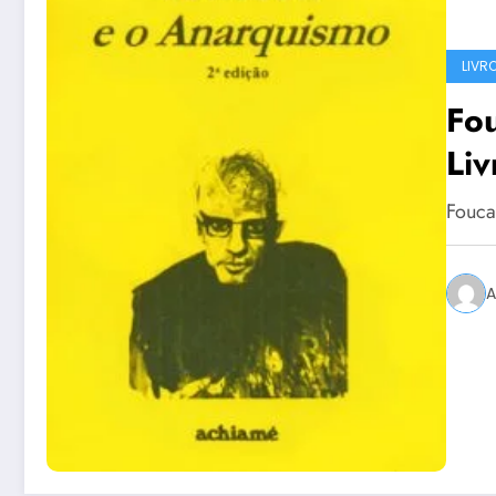
LIVR
Fo
Liv
Fouca
A