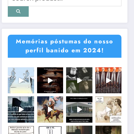
Memórias póstumas do nosso
perfil banido em 2024!