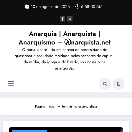
Pular
10 de agosto de 2026
6:58:03 AM
para
o
conteúdo
Anarquia | Anarquista |
Anarquismo – Ⓐnarquista.net
O portal anarquista.net nasceu da necessidade de
questionar a realidade moldada pelos senhores do capital,
da mídia, da igreja e do Estado, sob nossa ótica
anarquista.
Página inicial
feminismo essencialista