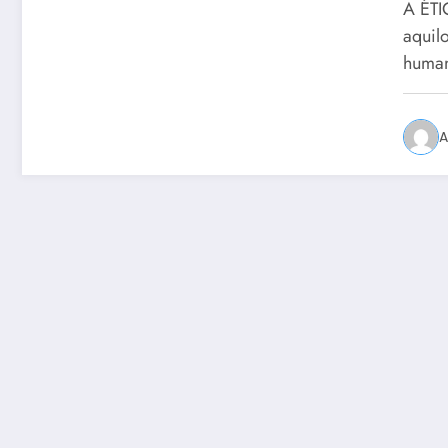
A ÉTI
aquilo
huma
A