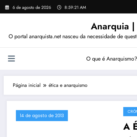
Pular
6 de agosto de 2026
8:59:22 AM
para
o
Anarquia |
conteúdo
O portal anarquista.net nasceu da necessidade de quest
O que é Anarquismo
Página inicial
ética e anarquismo
CRÔ
14 de agosto de 2013
A É