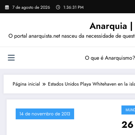
Pular
7 de agosto de 2026
1:36:32 PM
para
o
Anarquia |
conteúdo
O portal anarquista.net nasceu da necessidade de quest
O que é Anarquismo
Página inicial
Estados Unidos Playa Whitehaven en la isl
MUN
14 de novembro de 2013
26 