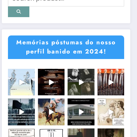
Memórias póstumas do nosso
perfil banido em 2024!