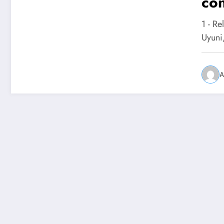
co
1 - R
Uyuni
A